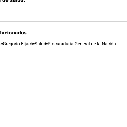
 de salud.
lacionados
s
Gregorio Eljach
Salud
Procuraduría General de la Nación