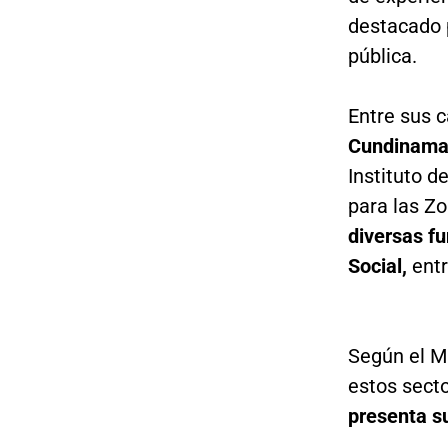
destacado p
pública.
Entre sus c
Cundinama
Instituto 
para las Z
diversas fu
Social,
ent
Según el Mi
estos sect
presenta s