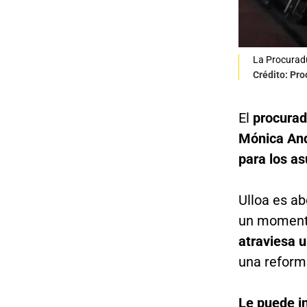
La Procuradu
Crédito: Pro
El
procurad
Mónica And
para los as
Ulloa es ab
un momento
atraviesa 
una reforma
Le puede i