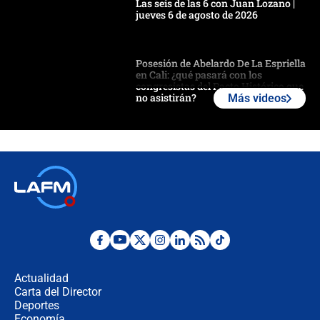
Las seis de las 6 con Juan Lozano |
jueves 6 de agosto de 2026
Posesión de Abelardo De La Espriella
en Cali: ¿qué pasará con los
congresistas del Pacto Histórico que
no asistirán?
Más videos
Álvaro Uribe asistirá a la posesión y
crece el pulso por la elección del
contralor
🔴 EN VIVO | Noticiero La FM con
Juan Lozano - 6 de agosto de 2026
¿Por qué De la Espriella gobernará
desde Barranquilla? Experto explica
la razón
Actualidad
Carta del Director
Estratega de Abelardo de la Espriella
Deportes
revela cómo venció a la “casta
Economía