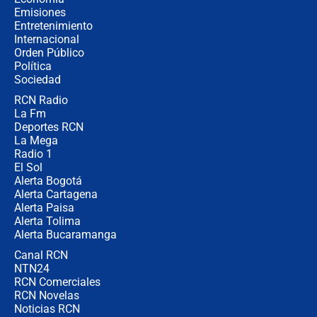
política” en campaña: “Estaba
Emisiones
completamente seguro”
Entretenimiento
Internacional
Alias ‘Calarcá’ habría pagado $60
Orden Público
millones al mes a un supuesto
Política
coronel para filtrar información del
Ejército
Sociedad
RCN Radio
Las razones para escoger al nuevo
La Fm
director de la Policía
Deportes RCN
La Mega
Radio 1
El Sol
Alerta Bogotá
Alerta Cartagena
Alerta Paisa
Alerta Tolima
Alerta Bucaramanga
Canal RCN
NTN24
RCN Comerciales
RCN Novelas
Noticias RCN