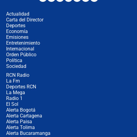
revela cómo venció a la “casta
política” en campaña: “Estaba
Actualidad
completamente seguro”
Carta del Director
Alias ‘Calarcá’ habría pagado $60
Deportes
millones al mes a un supuesto
Economía
coronel para filtrar información del
Emisiones
Ejército
Entretenimiento
Internacional
Las razones para escoger al nuevo
Orden Público
director de la Policía
Política
Sociedad
RCN Radio
"Prohibir es la salida fácil": ¿Qué
La Fm
futuro les espera a las cabalgatas en
Colombia?
Deportes RCN
La Mega
Radio 1
El Sol
Alerta Bogotá
Alerta Cartagena
Alerta Paisa
Alerta Tolima
Alerta Bucaramanga