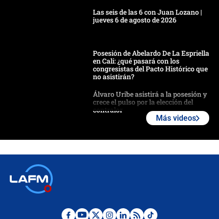
Las seis de las 6 con Juan Lozano |
jueves 6 de agosto de 2026
Posesión de Abelardo De La Espriella
en Cali: ¿qué pasará con los
congresistas del Pacto Histórico que
no asistirán?
Álvaro Uribe asistirá a la posesión y
crece el pulso por la elección del
contralor
Más videos
🔴 EN VIVO | Noticiero La FM con
Juan Lozano - 6 de agosto de 2026
¿Por qué De la Espriella gobernará
desde Barranquilla? Experto explica
la razón
Estratega de Abelardo de la Espriella