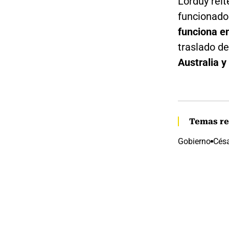
Lorduy reit
funcionado
funciona en
traslado de
Australia y
Temas re
Gobierno
Césa