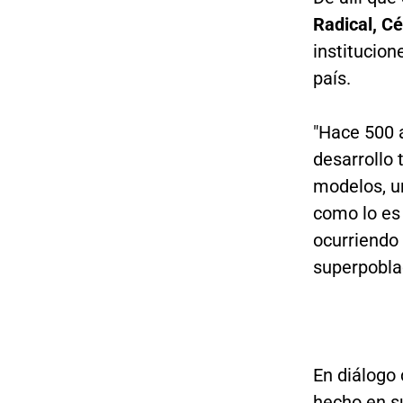
Radical, C
institucion
país.
"Hace 500 
desarrollo 
modelos, u
como lo es 
ocurriendo
superpoblac
En diálogo
hecho en 