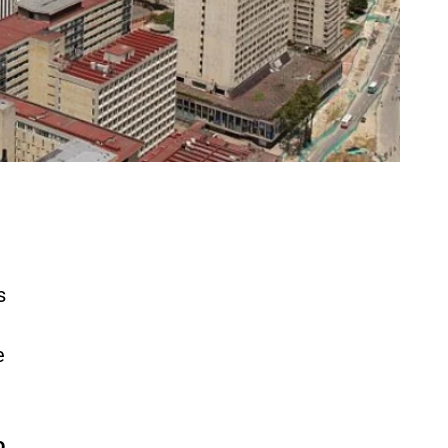
s
e
o