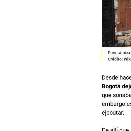
Panorámica 
Crédito: Wi
Desde hac
Bogotá deje
que sonaba
embargo est
ejecutar.
De allí que