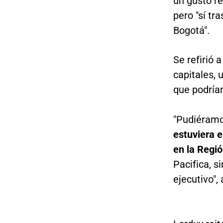
un gusto re
pero "sí tr
Bogotá".
Se refirió 
capitales, 
que podrían
"Pudiéramo
estuviera e
en la Regi
Pacifica, s
ejecutivo",