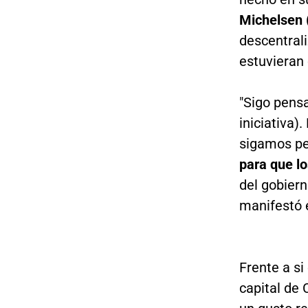
Michelsen 
descentral
estuvieran
"Sigo pensa
iniciativa)
sigamos p
para que l
del gobiern
manifestó e
Frente a si
capital de