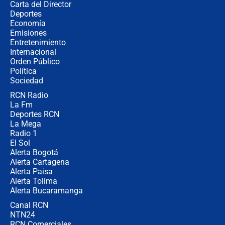
Carta del Director
¿Cómo comprar dólares desde el
Deportes
celular? Requisitos, pasos y
Economía
recomendaciones
Emisiones
Entretenimiento
Internacional
Las seis de las 6 con Juan Lozano |
Orden Público
jueves 6 de agosto de 2026
Política
Sociedad
RCN Radio
Posesión de Abelardo De La Espriella
La Fm
en Cali: ¿qué pasará con los
congresistas del Pacto Histórico que
Deportes RCN
no asistirán?
La Mega
Radio 1
El Sol
Alerta Bogotá
Alerta Cartagena
Alerta Paisa
Alerta Tolima
Alerta Bucaramanga
Canal RCN
NTN24
RCN Comerciales