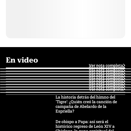
En video
Ver nota completa
Ver nota completa
Ver nota completa
Ver nota completa
Ver nota completa
Ver nota completa
Ver nota completa
Ver nota completa
Ver nota completa
Ver nota completa
La historia detrás del himno del
'Tigre': ¿Quién creó la canción de
campaña de Abelardo de la
Espriella?
De obispo a Papa: así será el
histórico regreso de León XIV a
Chiclayo, la cuna espiritual del