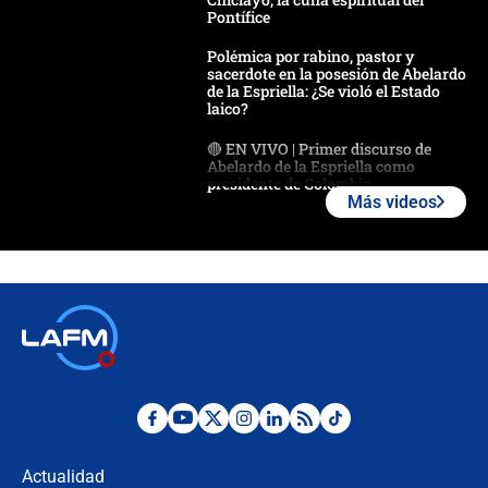
Pontífice
Polémica por rabino, pastor y
sacerdote en la posesión de Abelardo
de la Espriella: ¿Se violó el Estado
laico?
🔴 EN VIVO | Primer discurso de
Abelardo de la Espriella como
presidente de Colombia
Más videos
¿La posesión de Abelardo De la
Espriella en Cali inicia la
descentralización en Colombia? Esto
respondió el alcalde Eder
Así será la posesión de Abelardo de
la Espriella este 7 de agosto:
cronograma oficial y detalles clave
Desde dermatitis hasta infecciones:
los riesgos de usar cascos de motos
de aplicaciones de transporte
Actualidad