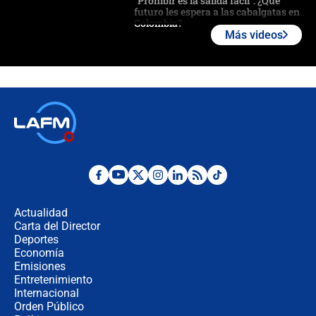
"Prohibir es la salida fácil": ¿Qué
futuro les espera a las cabalgatas en
Colombia?
Más videos
Ministro de Defensa no descarta el
uso de la UNDMO ante posibles
disturbios durante la posesión
"No hubo fraude ni posibilidad de
fraude": Auditoría respondió a
señalamientos de Petro sobre
elección de Abelardo de La Espriella
Tras su posesión, presidente De la
Espriella empieza gira por regiones
donde perdió
Actualidad
Carta del Director
Las seis de las 6 con Juan Lozano |
Deportes
miércoles 5 de agosto de 2026
Economía
Emisiones
Entretenimiento
Internacional
🔴 EN VIVO | Noticiero La FM con
Orden Público
Juan Lozano - 5 de agosto de 2026