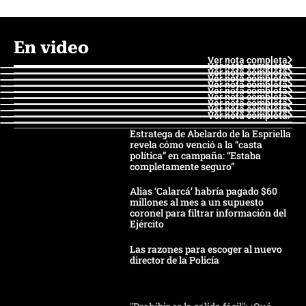
En video
Ver nota completa
Ver nota completa
Ver nota completa
Ver nota completa
Ver nota completa
Ver nota completa
Ver nota completa
Ver nota completa
Ver nota completa
Ver nota completa
Estratega de Abelardo de la Espriella
revela cómo venció a la “casta
política” en campaña: “Estaba
completamente seguro”
Alias ‘Calarcá’ habría pagado $60
millones al mes a un supuesto
coronel para filtrar información del
Ejército
Las razones para escoger al nuevo
director de la Policía