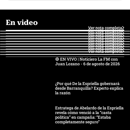
En video
Ver nota completa
Ver nota completa
Ver nota completa
Ver nota completa
Ver nota completa
Ver nota completa
Ver nota completa
Ver nota completa
Ver nota completa
Ver nota completa
🔴 EN VIVO | Noticiero La FM con
Juan Lozano - 6 de agosto de 2026
¿Por qué De la Espriella gobernará
desde Barranquilla? Experto explica
la razón
Estratega de Abelardo de la Espriella
revela cómo venció a la “casta
política” en campaña: “Estaba
completamente seguro”