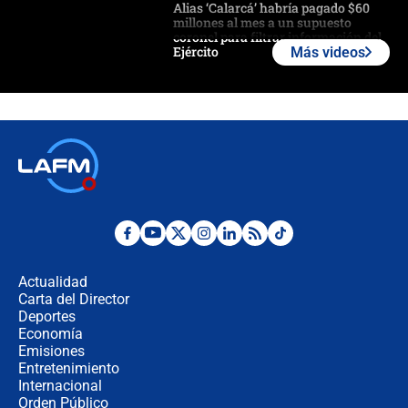
Alias ‘Calarcá’ habría pagado $60
millones al mes a un supuesto
coronel para filtrar información del
Ejército
Más videos
Las razones para escoger al nuevo
director de la Policía
"Prohibir es la salida fácil": ¿Qué
futuro les espera a las cabalgatas en
Colombia?
Ministro de Defensa no descarta el
uso de la UNDMO ante posibles
disturbios durante la posesión
Actualidad
Carta del Director
"No hubo fraude ni posibilidad de
Deportes
fraude": Auditoría respondió a
Economía
señalamientos de Petro sobre
Emisiones
elección de Abelardo de La Espriella
Entretenimiento
Internacional
Tras su posesión, presidente De la
Orden Público
Espriella empieza gira por regiones