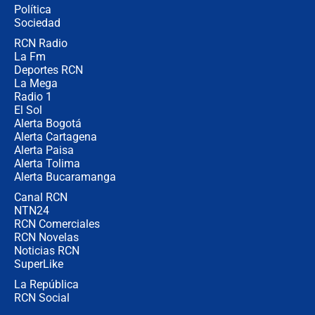
Política
donde perdió
Sociedad
RCN Radio
Las seis de las 6 con Juan Lozano |
La Fm
miércoles 5 de agosto de 2026
Deportes RCN
La Mega
Radio 1
El Sol
Alerta Bogotá
Alerta Cartagena
Alerta Paisa
Alerta Tolima
Alerta Bucaramanga
Canal RCN
NTN24
RCN Comerciales
RCN Novelas
Noticias RCN
SuperLike
La República
RCN Social