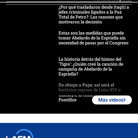
¿Por qué trasladaron desde Itagüí a
jefes criminales ligados a la Paz
Total de Petro?: Las razones que
motivaron la decisión
Estas son las medidas que puede
tomar Abelardo de la Espriella sin
necesidad de pasar por el Congreso
La historia detrás del himno del
'Tigre': ¿Quién creó la canción de
campaña de Abelardo de la
Espriella?
De obispo a Papa: así será el
histórico regreso de León XIV a
Chiclayo, la cuna espiritual del
Pontífice
Más videos
Polémica por rabino, pastor y
sacerdote en la posesión de Abelardo
de la Espriella: ¿Se violó el Estado
laico?
🔴 EN VIVO | Primer discurso de