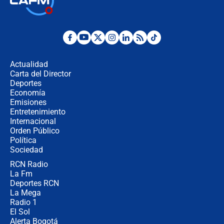
Abelardo de la Espriella como
presidente de Colombia
¿La posesión de Abelardo De la
Espriella en Cali inicia la
descentralización en Colombia? Esto
Actualidad
respondió el alcalde Eder
Carta del Director
Así será la posesión de Abelardo de
Deportes
la Espriella este 7 de agosto:
Economía
cronograma oficial y detalles clave
Emisiones
Entretenimiento
Internacional
Desde dermatitis hasta infecciones:
Orden Público
los riesgos de usar cascos de motos
Política
de aplicaciones de transporte
Sociedad
RCN Radio
¿Cómo comprar dólares desde el
La Fm
celular? Requisitos, pasos y
recomendaciones
Deportes RCN
La Mega
Radio 1
El Sol
Alerta Bogotá