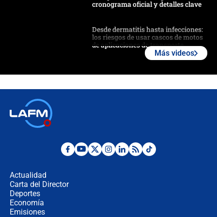
cronograma oficial y detalles clave
Desde dermatitis hasta infecciones:
los riesgos de usar cascos de motos
de aplicaciones de transporte
Más videos
¿Cómo comprar dólares desde el
celular? Requisitos, pasos y
recomendaciones
Las seis de las 6 con Juan Lozano |
jueves 6 de agosto de 2026
Posesión de Abelardo De La Espriella
en Cali: ¿qué pasará con los
congresistas del Pacto Histórico que
Actualidad
no asistirán?
Carta del Director
Álvaro Uribe asistirá a la posesión y
Deportes
crece el pulso por la elección del
Economía
contralor
Emisiones