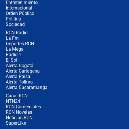
Entretenimiento
Internacional
🔴 EN VIVO | Noticiero La FM con
Orden Público
Juan Lozano - 6 de agosto de 2026
Política
Sociedad
RCN Radio
¿Por qué De la Espriella gobernará
La Fm
desde Barranquilla? Experto explica
la razón
Deportes RCN
La Mega
Radio 1
El Sol
Alerta Bogotá
Alerta Cartagena
Alerta Paisa
Alerta Tolima
Alerta Bucaramanga
Canal RCN
NTN24
RCN Comerciales
RCN Novelas
Noticias RCN
SuperLike