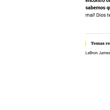
encontró of
sabemos qu
mal! Dios t
Temas re
LeBron Jame