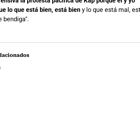
ensiva la protesta pacífica de Kap porque él y yo
e lo que está bien, está bien
y lo que está mal, es
e bendiga".
lacionados
s