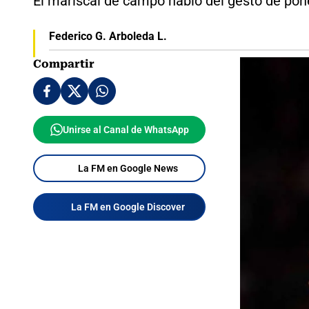
El mariscal de campo habló del gesto de pone
Federico G. Arboleda L.
Compartir
Unirse al Canal de WhatsApp
La FM en Google News
La FM en Google Discover