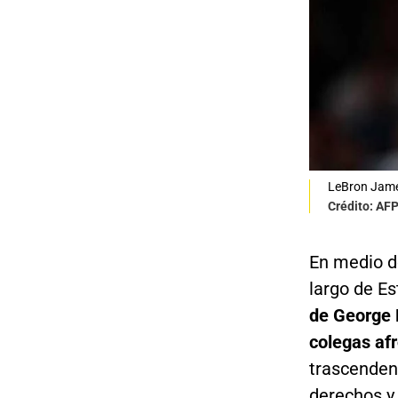
LeBron Jame
Crédito: AF
En medio d
largo de E
de George F
colegas af
trascendenc
derechos y 