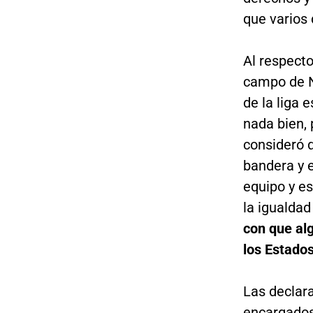
que varios
Al respecto
campo de N
de la liga 
nada bien,
consideró q
bandera y 
equipo y es
la igualdad 
con que alg
los Estado
Las declar
encargados