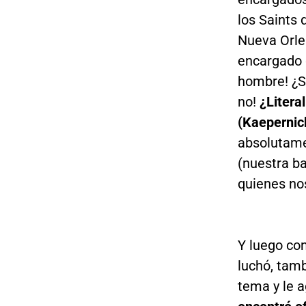
los Saints 
Nueva Orle
encargado d
hombre! ¿S
no!
¿Litera
(Kaepernic
absolutame
(nuestra b
quienes no
Y luego co
luchó, tamb
tema y le 