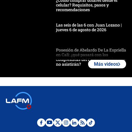
¿Cómo comprar dólares desde el
celular? Requisitos, pasos y
recomendaciones
Las seis de las 6 con Juan Lozano |
jueves 6 de agosto de 2026
Posesión de Abelardo De La Espriella
en Cali: ¿qué pasará con los
congresistas del Pacto Histórico que
no asistirán?
Más videos
Álvaro Uribe asistirá a la posesión y
crece el pulso por la elección del
contralor
🔴 EN VIVO | Noticiero La FM con
Juan Lozano - 6 de agosto de 2026
¿Por qué De la Espriella gobernará
desde Barranquilla? Experto explica