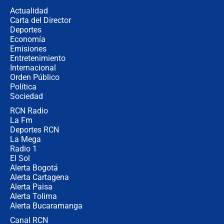
la razón
Actualidad
Carta del Director
Estratega de Abelardo de la Espriella
Deportes
revela cómo venció a la “casta
Economía
política” en campaña: “Estaba
Emisiones
completamente seguro”
Entretenimiento
Internacional
Alias ‘Calarcá’ habría pagado $60
Orden Público
millones al mes a un supuesto
Política
coronel para filtrar información del
Ejército
Sociedad
RCN Radio
Las razones para escoger al nuevo
La Fm
director de la Policía
Deportes RCN
La Mega
Radio 1
El Sol
Alerta Bogotá
Alerta Cartagena
Alerta Paisa
Alerta Tolima
Alerta Bucaramanga
Canal RCN