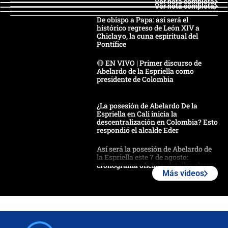
Ver nota completa
Ver nota completa
De obispo a Papa: así será el
histórico regreso de León XIV a
Chiclayo, la cuna espiritual del
Pontífice
🔴 EN VIVO | Primer discurso de
Abelardo de la Espriella como
presidente de Colombia
¿La posesión de Abelardo De la
Espriella en Cali inicia la
descentralización en Colombia? Esto
respondió el alcalde Eder
Así será la posesión de Abelardo de
la Espriella este 7 de agosto:
cronograma oficial y detalles clave
Más videos
Desde dermatitis hasta infecciones:
los riesgos de usar cascos de motos
de aplicaciones de transporte