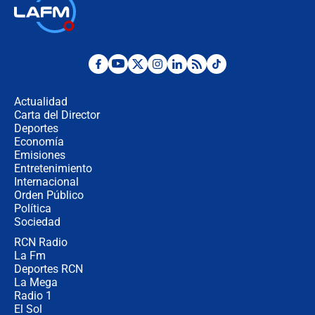
¿Cómo comprar dólares desde el
celular? Requisitos, pasos y
recomendaciones
Las seis de las 6 con Juan Lozano |
jueves 6 de agosto de 2026
Actualidad
Carta del Director
Posesión de Abelardo De La Espriella
Deportes
en Cali: ¿qué pasará con los
Economía
congresistas del Pacto Histórico que
Emisiones
no asistirán?
Entretenimiento
Internacional
Álvaro Uribe asistirá a la posesión y
Orden Público
crece el pulso por la elección del
Política
contralor
Sociedad
RCN Radio
🔴 EN VIVO | Noticiero La FM con
La Fm
Juan Lozano - 6 de agosto de 2026
Deportes RCN
La Mega
Radio 1
El Sol