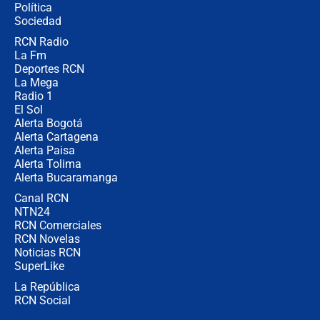
Política
Sociedad
RCN Radio
Posesión de Abelardo De La Espriella
La Fm
en Cali: ¿qué pasará con los
congresistas del Pacto Histórico que
Deportes RCN
no asistirán?
La Mega
Radio 1
El Sol
Alerta Bogotá
Alerta Cartagena
Alerta Paisa
Alerta Tolima
Alerta Bucaramanga
Canal RCN
NTN24
RCN Comerciales
RCN Novelas
Noticias RCN
SuperLike
La República
RCN Social