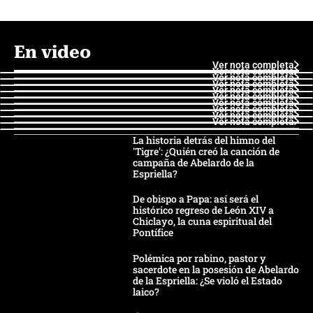
En video
Ver nota completa
Ver nota completa
Ver nota completa
Ver nota completa
Ver nota completa
Ver nota completa
Ver nota completa
Ver nota completa
Ver nota completa
Ver nota completa
La historia detrás del himno del
'Tigre': ¿Quién creó la canción de
campaña de Abelardo de la
Espriella?
De obispo a Papa: así será el
histórico regreso de León XIV a
Chiclayo, la cuna espiritual del
Pontífice
Polémica por rabino, pastor y
sacerdote en la posesión de Abelardo
de la Espriella: ¿Se violó el Estado
laico?