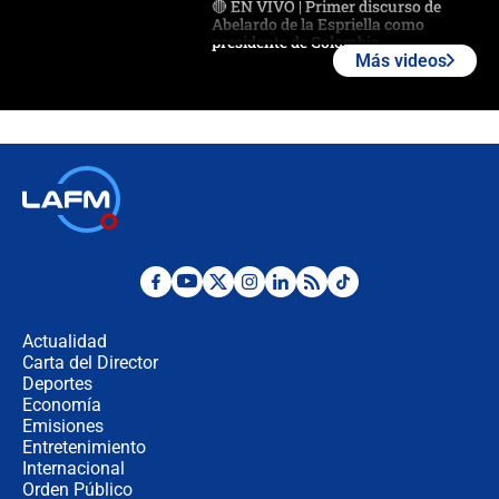
🔴 EN VIVO | Primer discurso de
Abelardo de la Espriella como
presidente de Colombia
Más videos
¿La posesión de Abelardo De la
Espriella en Cali inicia la
descentralización en Colombia? Esto
respondió el alcalde Eder
Así será la posesión de Abelardo de
la Espriella este 7 de agosto:
cronograma oficial y detalles clave
Desde dermatitis hasta infecciones:
los riesgos de usar cascos de motos
de aplicaciones de transporte
Actualidad
Carta del Director
¿Cómo comprar dólares desde el
Deportes
celular? Requisitos, pasos y
Economía
recomendaciones
Emisiones
Entretenimiento
Internacional
Las seis de las 6 con Juan Lozano |
Orden Público
jueves 6 de agosto de 2026