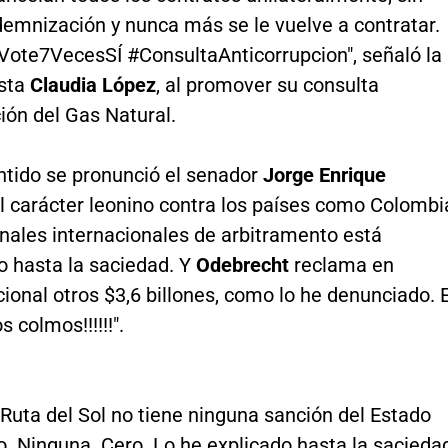
demnización y nunca más se le vuelve a contratar.
ote7VecesSÍ #ConsultaAnticorrupcion", señaló la
sta
Claudia López
, al promover su consulta
ión del Gas Natural.
ntido se pronunció el senador
Jorge Enrique
El carácter leonino contra los países como Colombi
unales internacionales de arbitramento está
 hasta la saciedad. Y
Odebrecht
reclama en
cional otros $3,6 billones, como lo he denunciado. E
 colmos!!!!!!".
Ruta del Sol no tiene ninguna sanción del Estado
. Ninguna. Cero. Lo he explicado hasta la sacieda