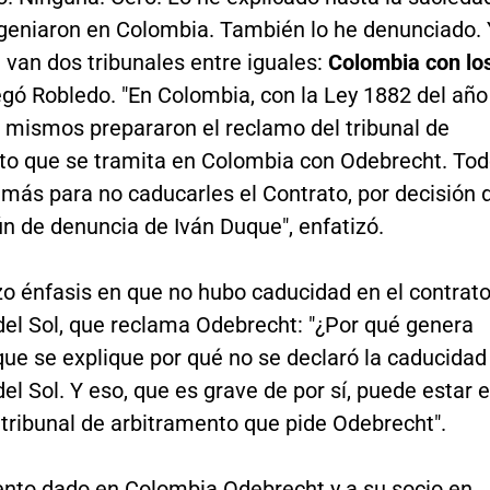
ingeniaron en Colombia. También lo he denunciado. 
 van dos tribunales entre iguales:
Colombia con lo
regó Robledo. "En Colombia, con la Ley 1882 del año
s mismos prepararon el reclamo del tribunal de
to que se tramita en Colombia con Odebrecht. To
más para no caducarles el Contrato, por decisión 
ún de denuncia de Iván Duque", enfatizó.
zo énfasis en que no hubo caducidad en el contrat
del Sol, que reclama Odebrecht: "¿Por qué genera
ue se explique por qué no se declaró la caducidad
del Sol. Y eso, que es grave de por sí, puede estar 
 tribunal de arbitramento que pide Odebrecht".
iento dado en Colombia Odebrecht y a su socio en