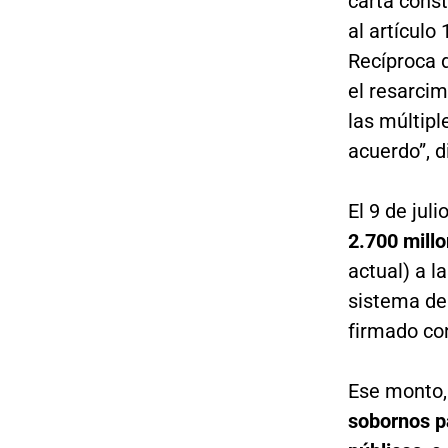
carta const
al artícul
Recíproca 
el resarcim
las múltipl
acuerdo”, 
El 9 de jul
2.700 millo
actual) a l
sistema de 
firmado co
Ese monto,
sobornos p