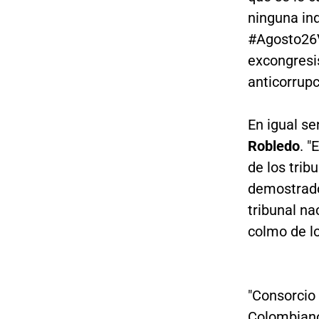
ninguna in
#Agosto26V
excongresi
anticorrupc
En igual se
Robledo
. "
de los trib
demostrado
tribunal na
colmo de los
"Consorcio 
Colombiano