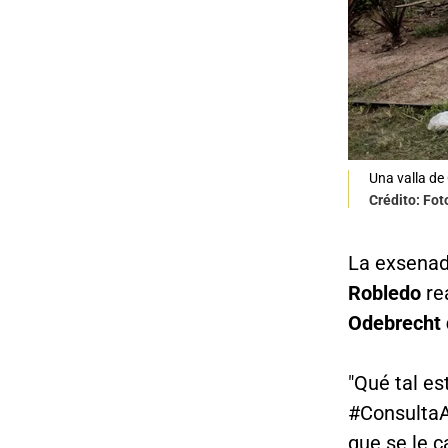
Una valla de
Crédito: Fot
La exsena
Robledo
rea
Odebrecht 
"Qué tal es
#ConsultaAn
que se le c