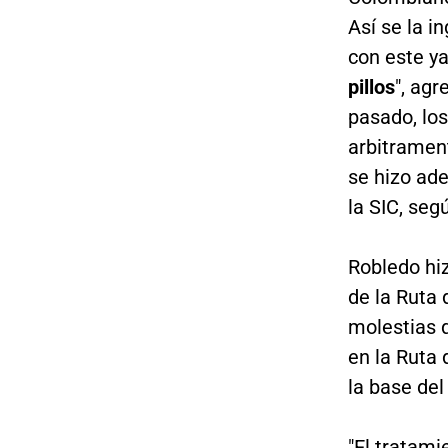
Así se la 
con este ya
pillos
", ag
pasado, lo
arbitramen
se hizo ade
la SIC, seg
Robledo hi
de la Ruta 
molestias q
en la Ruta 
la base del
"El tratam