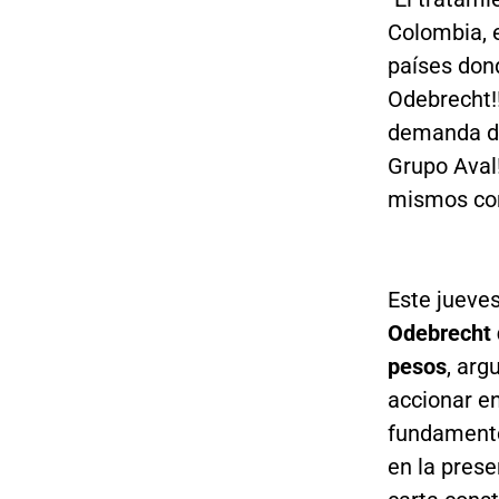
Colombia, 
países dond
Odebrecht!!!!!!!!
demanda de
Grupo Aval!
mismos con
Este jueve
Odebrecht 
pesos
, arg
accionar en
fundamento
en la prese