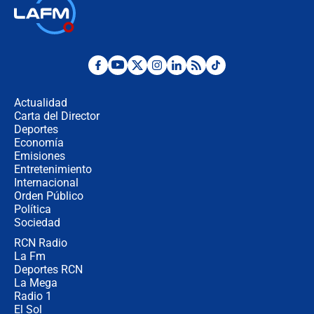
🔴 EN VIVO | Noticiero La FM con
Juan Lozano - 6 de agosto de 2026
¿Por qué De la Espriella gobernará
desde Barranquilla? Experto explica
la razón
Actualidad
Carta del Director
Estratega de Abelardo de la Espriella
Deportes
revela cómo venció a la “casta
Economía
política” en campaña: “Estaba
Emisiones
completamente seguro”
Entretenimiento
Internacional
Alias ‘Calarcá’ habría pagado $60
Orden Público
millones al mes a un supuesto
Política
coronel para filtrar información del
Ejército
Sociedad
RCN Radio
Las razones para escoger al nuevo
La Fm
director de la Policía
Deportes RCN
La Mega
Radio 1
El Sol