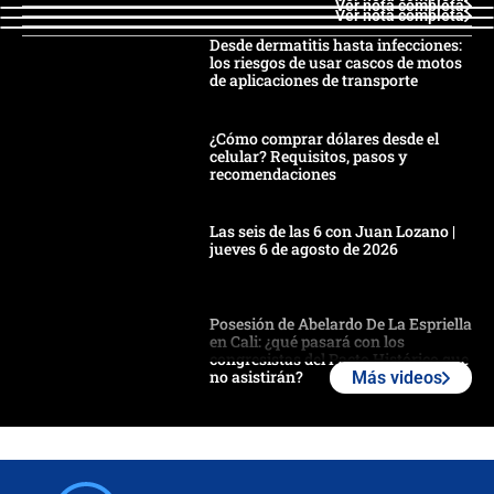
Ver nota completa
Ver nota completa
Desde dermatitis hasta infecciones:
los riesgos de usar cascos de motos
de aplicaciones de transporte
¿Cómo comprar dólares desde el
celular? Requisitos, pasos y
recomendaciones
Las seis de las 6 con Juan Lozano |
jueves 6 de agosto de 2026
Posesión de Abelardo De La Espriella
en Cali: ¿qué pasará con los
congresistas del Pacto Histórico que
no asistirán?
Más videos
Álvaro Uribe asistirá a la posesión y
crece el pulso por la elección del
contralor