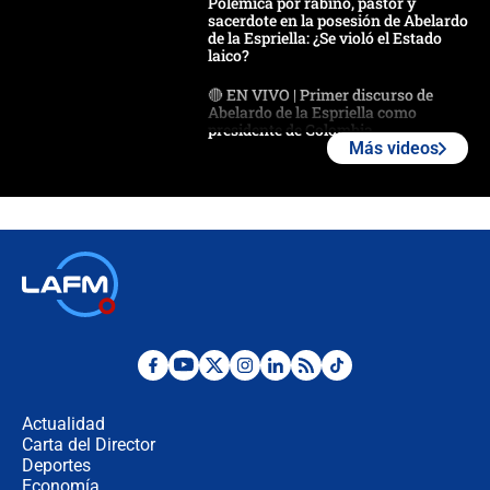
Polémica por rabino, pastor y
sacerdote en la posesión de Abelardo
de la Espriella: ¿Se violó el Estado
laico?
🔴 EN VIVO | Primer discurso de
Abelardo de la Espriella como
presidente de Colombia
Más videos
¿La posesión de Abelardo De la
Espriella en Cali inicia la
descentralización en Colombia? Esto
respondió el alcalde Eder
Así será la posesión de Abelardo de
la Espriella este 7 de agosto:
cronograma oficial y detalles clave
Desde dermatitis hasta infecciones:
los riesgos de usar cascos de motos
de aplicaciones de transporte
Actualidad
Carta del Director
¿Cómo comprar dólares desde el
Deportes
celular? Requisitos, pasos y
Economía