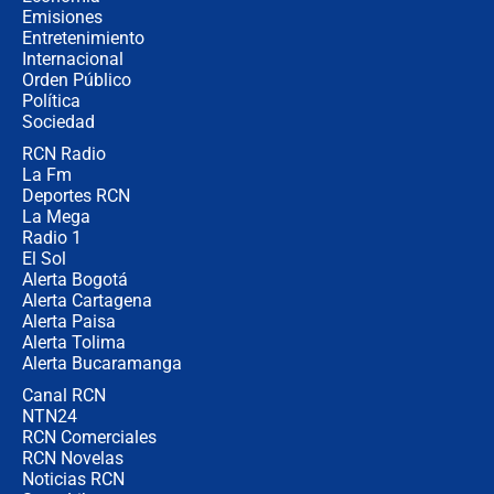
recomendaciones
Emisiones
Entretenimiento
Internacional
Las seis de las 6 con Juan Lozano |
Orden Público
jueves 6 de agosto de 2026
Política
Sociedad
RCN Radio
Posesión de Abelardo De La Espriella
La Fm
en Cali: ¿qué pasará con los
congresistas del Pacto Histórico que
Deportes RCN
no asistirán?
La Mega
Radio 1
El Sol
Alerta Bogotá
Alerta Cartagena
Alerta Paisa
Alerta Tolima
Alerta Bucaramanga
Canal RCN
NTN24
RCN Comerciales
RCN Novelas
Noticias RCN