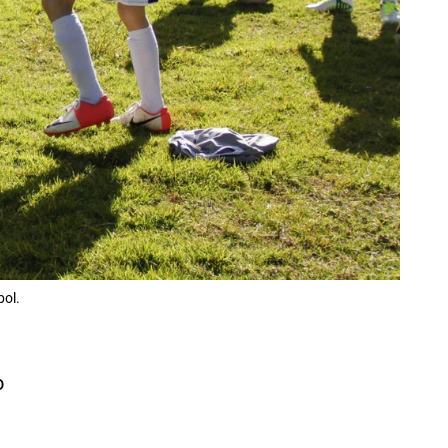
bol.
o