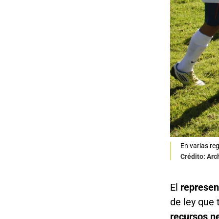
En varias re
Crédito: Arc
El
represen
de ley que
recursos ne