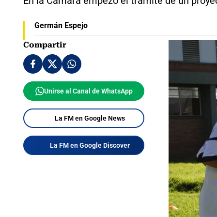
En la Cámara empezó el trámite de un proyec
Germán Espejo
Compartir
Unirse al Canal de WhatsApp
La FM en Google News
La FM en Google Discover