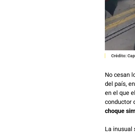
Crédito: Cap
No cesan lo
del país, e
en el que e
conductor 
choque sim
La inusual 