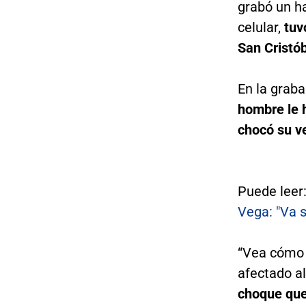
grabó un h
celular,
tuv
San Cristó
En la grab
hombre le 
chocó su v
Puede leer
Vega: "Va s
“Vea cómo 
afectado a
choque que 