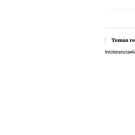
Temas re
Intolerancia
A