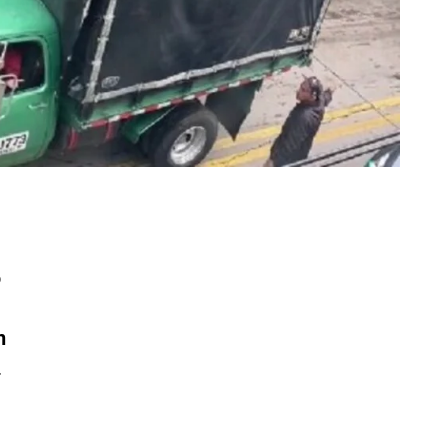
o
n
.