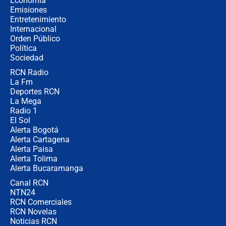
Economía
política” en campaña: “Estaba
Emisiones
completamente seguro”
Entretenimiento
Internacional
Alias ‘Calarcá’ habría pagado $60
Orden Público
millones al mes a un supuesto
Política
coronel para filtrar información del
Ejército
Sociedad
RCN Radio
Las razones para escoger al nuevo
La Fm
director de la Policía
Deportes RCN
La Mega
Radio 1
El Sol
Alerta Bogotá
Alerta Cartagena
Alerta Paisa
Alerta Tolima
Alerta Bucaramanga
Canal RCN
NTN24
RCN Comerciales
RCN Novelas
Noticias RCN