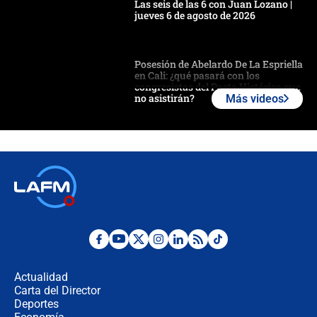
Las seis de las 6 con Juan Lozano |
jueves 6 de agosto de 2026
Posesión de Abelardo De La Espriella
en Cali: ¿qué pasará con los
congresistas del Pacto Histórico que
no asistirán?
Más videos
Álvaro Uribe asistirá a la posesión y
crece el pulso por la elección del
contralor
🔴 EN VIVO | Noticiero La FM con
Juan Lozano - 6 de agosto de 2026
¿Por qué De la Espriella gobernará
desde Barranquilla? Experto explica
la razón
Actualidad
Carta del Director
Estratega de Abelardo de la Espriella
Deportes
revela cómo venció a la “casta