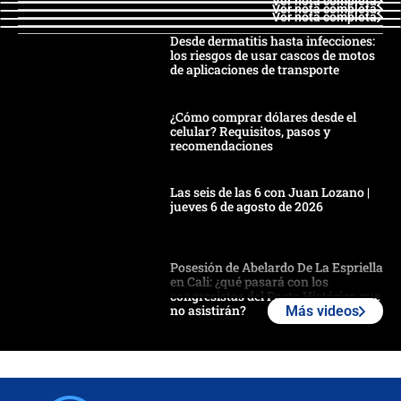
Ver nota completa
Ver nota completa
Ver nota completa
Desde dermatitis hasta infecciones:
los riesgos de usar cascos de motos
de aplicaciones de transporte
¿Cómo comprar dólares desde el
celular? Requisitos, pasos y
recomendaciones
Las seis de las 6 con Juan Lozano |
jueves 6 de agosto de 2026
Posesión de Abelardo De La Espriella
en Cali: ¿qué pasará con los
congresistas del Pacto Histórico que
no asistirán?
Más videos
Álvaro Uribe asistirá a la posesión y
crece el pulso por la elección del
contralor