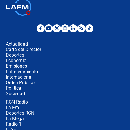
🔴 EN VIVO | Noticiero La FM con
Juan Lozano - 6 de agosto de 2026
¿Por qué De la Espriella gobernará
desde Barranquilla? Experto explica
la razón
Actualidad
Carta del Director
Estratega de Abelardo de la Espriella
Deportes
revela cómo venció a la “casta
Economía
política” en campaña: “Estaba
Emisiones
completamente seguro”
Entretenimiento
Internacional
Alias ‘Calarcá’ habría pagado $60
Orden Público
millones al mes a un supuesto
Política
coronel para filtrar información del
Ejército
Sociedad
RCN Radio
Las razones para escoger al nuevo
La Fm
director de la Policía
Deportes RCN
La Mega
Radio 1
El Sol