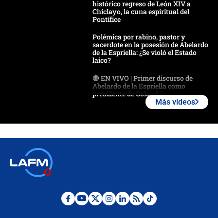
histórico regreso de León XIV a
Chiclayo, la cuna espiritual del
Pontífice
Polémica por rabino, pastor y
sacerdote en la posesión de Abelardo
de la Espriella: ¿Se violó el Estado
laico?
🔴 EN VIVO | Primer discurso de
Abelardo de la Espriella como
presidente de Colombia
Más videos
¿La posesión de Abelardo De la
Espriella en Cali inicia la
descentralización en Colombia? Esto
respondió el alcalde Eder
Así será la posesión de Abelardo de
la Espriella este 7 de agosto:
cronograma oficial y detalles clave
Desde dermatitis hasta infecciones:
los riesgos de usar cascos de motos
de aplicaciones de transporte