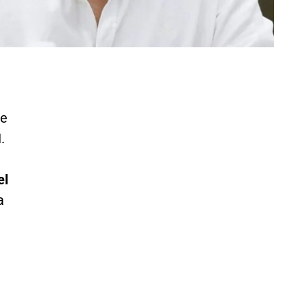
re
.
el
a