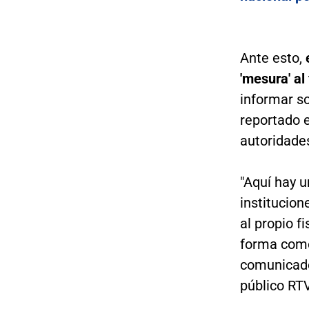
Ante esto,
e
'mesura' al
informar so
reportado e
autoridades
"Aquí hay u
institucion
al propio f
forma como
comunicado 
público RT