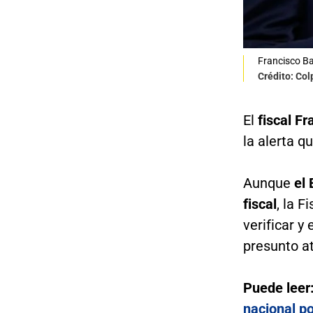
Francisco B
Crédito: Co
El
fiscal F
la alerta q
Aunque
el 
fiscal
, la 
verificar y
presunto a
Puede leer
nacional p