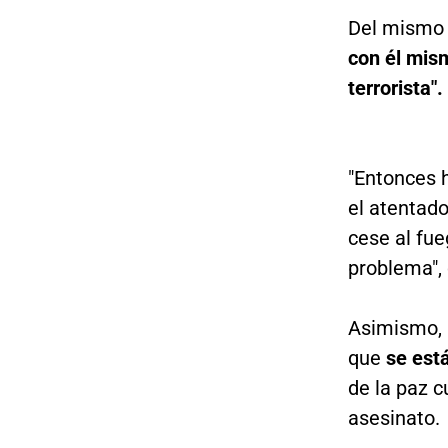
Del mismo 
con él mism
terrorista".
"Entonces h
el atentado
cese al fue
problema", 
Asimismo, 
que
se est
de la paz c
asesinato.