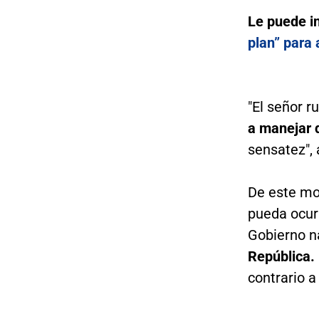
Le puede i
plan” para
"El señor r
a manejar 
sensatez", 
De este mod
pueda ocurr
Gobierno n
República.
contrario a