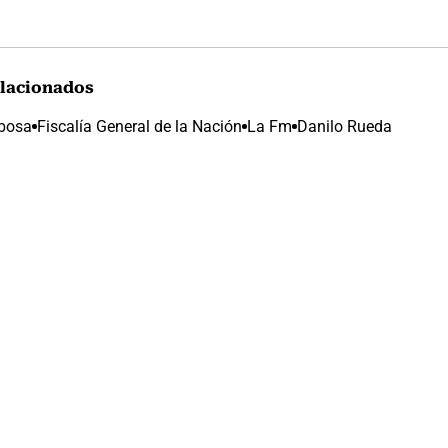
lacionados
rbosa
Fiscalía General de la Nación
La Fm
Danilo Rueda