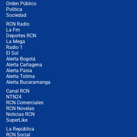
Orden Público
Juan Lozano - 6 de agosto de 2026
Política
Sociedad
RCN Radio
¿Por qué De la Espriella gobernará
La Fm
desde Barranquilla? Experto explica
la razón
Deportes RCN
La Mega
Radio 1
El Sol
Alerta Bogotá
Alerta Cartagena
Alerta Paisa
Alerta Tolima
Alerta Bucaramanga
Canal RCN
NTN24
RCN Comerciales
RCN Novelas
Noticias RCN
SuperLike
La República
RCN Social