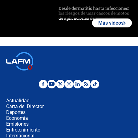
Desde dermatitis hasta infecciones:
los riesgos de usar cascos de motos
de aplicaciones de transporte
Más videos
¿Cómo comprar dólares desde el
celular? Requisitos, pasos y
recomendaciones
Las seis de las 6 con Juan Lozano |
jueves 6 de agosto de 2026
Posesión de Abelardo De La Espriella
en Cali: ¿qué pasará con los
congresistas del Pacto Histórico que
Actualidad
no asistirán?
Carta del Director
Álvaro Uribe asistirá a la posesión y
Deportes
crece el pulso por la elección del
Economía
contralor
Emisiones
Entretenimiento
Internacional
🔴 EN VIVO | Noticiero La FM con