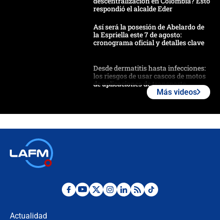
descentralización en Colombia? Esto
respondió el alcalde Eder
Así será la posesión de Abelardo de
la Espriella este 7 de agosto:
cronograma oficial y detalles clave
Desde dermatitis hasta infecciones:
los riesgos de usar cascos de motos
de aplicaciones de transporte
Más videos
¿Cómo comprar dólares desde el
celular? Requisitos, pasos y
recomendaciones
Las seis de las 6 con Juan Lozano |
jueves 6 de agosto de 2026
Posesión de Abelardo De La Espriella
en Cali: ¿qué pasará con los
congresistas del Pacto Histórico que
Actualidad
no asistirán?