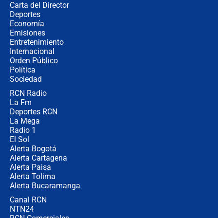
Carta del Director
Álvaro Uribe asistirá a la posesión y
Deportes
crece el pulso por la elección del
Economía
contralor
Emisiones
Entretenimiento
Internacional
🔴 EN VIVO | Noticiero La FM con
Orden Público
Juan Lozano - 6 de agosto de 2026
Política
Sociedad
RCN Radio
¿Por qué De la Espriella gobernará
La Fm
desde Barranquilla? Experto explica
la razón
Deportes RCN
La Mega
Radio 1
El Sol
Alerta Bogotá
Alerta Cartagena
Alerta Paisa
Alerta Tolima
Alerta Bucaramanga
Canal RCN
NTN24