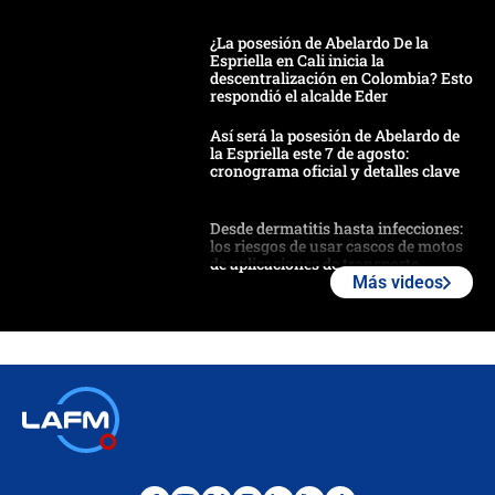
¿La posesión de Abelardo De la
Espriella en Cali inicia la
descentralización en Colombia? Esto
respondió el alcalde Eder
Así será la posesión de Abelardo de
la Espriella este 7 de agosto:
cronograma oficial y detalles clave
Desde dermatitis hasta infecciones:
los riesgos de usar cascos de motos
de aplicaciones de transporte
Más videos
¿Cómo comprar dólares desde el
celular? Requisitos, pasos y
recomendaciones
Las seis de las 6 con Juan Lozano |
jueves 6 de agosto de 2026