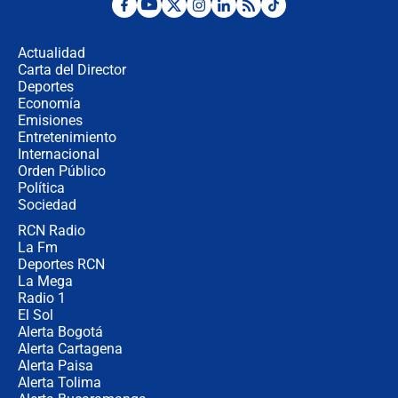
Posesión de Abelardo De La Espriella
en Cali: ¿qué pasará con los
congresistas del Pacto Histórico que
Actualidad
no asistirán?
Carta del Director
Álvaro Uribe asistirá a la posesión y
Deportes
crece el pulso por la elección del
Economía
contralor
Emisiones
Entretenimiento
Internacional
🔴 EN VIVO | Noticiero La FM con
Orden Público
Juan Lozano - 6 de agosto de 2026
Política
Sociedad
RCN Radio
¿Por qué De la Espriella gobernará
La Fm
desde Barranquilla? Experto explica
la razón
Deportes RCN
La Mega
Radio 1
El Sol
Alerta Bogotá
Alerta Cartagena
Alerta Paisa
Alerta Tolima