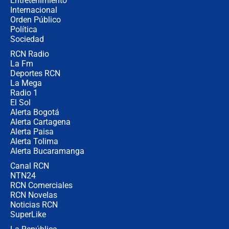
Entretenimiento
Internacional
Alias ‘Calarcá’ habría pagado $60
Orden Público
millones al mes a un supuesto
Política
coronel para filtrar información del
Ejército
Sociedad
RCN Radio
Las razones para escoger al nuevo
La Fm
director de la Policía
Deportes RCN
La Mega
Radio 1
El Sol
Alerta Bogotá
Alerta Cartagena
Alerta Paisa
Alerta Tolima
Alerta Bucaramanga
Canal RCN
NTN24
RCN Comerciales
RCN Novelas
Noticias RCN
SuperLike