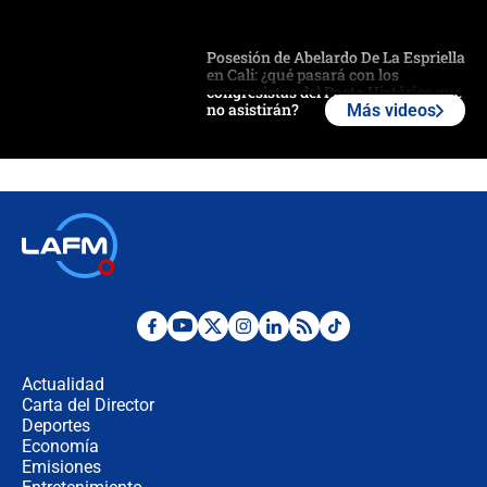
Posesión de Abelardo De La Espriella
en Cali: ¿qué pasará con los
congresistas del Pacto Histórico que
no asistirán?
Más videos
Álvaro Uribe asistirá a la posesión y
crece el pulso por la elección del
contralor
🔴 EN VIVO | Noticiero La FM con
Juan Lozano - 6 de agosto de 2026
¿Por qué De la Espriella gobernará
desde Barranquilla? Experto explica
la razón
Actualidad
Carta del Director
Estratega de Abelardo de la Espriella
Deportes
revela cómo venció a la “casta
Economía
política” en campaña: “Estaba
Emisiones
completamente seguro”