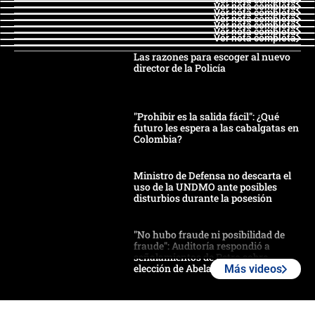
Ver nota completa
Ver nota completa
Ver nota completa
Ver nota completa
Ver nota completa
Ver nota completa
Ver nota completa
Las razones para escoger al nuevo
director de la Policía
"Prohibir es la salida fácil": ¿Qué
futuro les espera a las cabalgatas en
Colombia?
Ministro de Defensa no descarta el
uso de la UNDMO ante posibles
disturbios durante la posesión
"No hubo fraude ni posibilidad de
fraude": Auditoría respondió a
señalamientos de Petro sobre
elección de Abelardo de La Espriella
Más videos
Tras su posesión, presidente De la
Espriella empieza gira por regiones