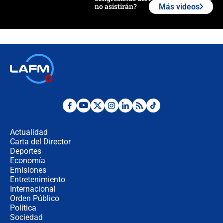
no asistirán?
Más videos
Álvaro Uribe asistirá a la posesión y
crece el pulso por la elección del
contralor
🔴 EN VIVO | Noticiero La FM con
Juan Lozano - 6 de agosto de 2026
¿Por qué De la Espriella gobernará
desde Barranquilla? Experto explica
la razón
Actualidad
Carta del Director
Estratega de Abelardo de la Espriella
Deportes
revela cómo venció a la “casta
Economía
política” en campaña: “Estaba
Emisiones
completamente seguro”
Entretenimiento
Internacional
Alias ‘Calarcá’ habría pagado $60
Orden Público
millones al mes a un supuesto
Política
coronel para filtrar información del
Ejército
Sociedad