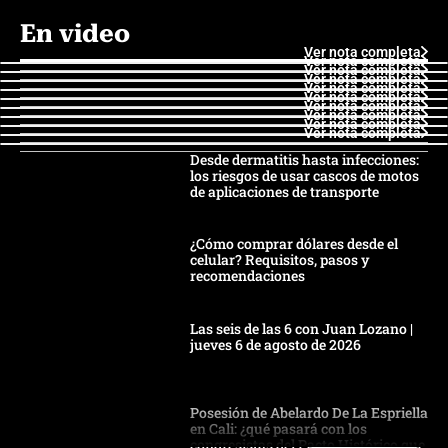
En video
Ver nota completa
Ver nota completa
Ver nota completa
Ver nota completa
Ver nota completa
Ver nota completa
Ver nota completa
Ver nota completa
Ver nota completa
Ver nota completa
Desde dermatitis hasta infecciones:
los riesgos de usar cascos de motos
de aplicaciones de transporte
¿Cómo comprar dólares desde el
celular? Requisitos, pasos y
recomendaciones
Las seis de las 6 con Juan Lozano |
jueves 6 de agosto de 2026
Posesión de Abelardo De La Espriella
en Cali: ¿qué pasará con los
congresistas del Pacto Histórico que