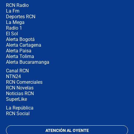
RCN Radio
Las razones para escoger al nuevo
La Fm
director de la Policía
Deportes RCN
La Mega
Radio 1
El Sol
Alerta Bogotá
Alerta Cartagena
Alerta Paisa
Alerta Tolima
Alerta Bucaramanga
Canal RCN
NTN24
RCN Comerciales
RCN Novelas
Noticias RCN
SuperLike
La República
RCN Social
ATENCIÓN AL OYENTE