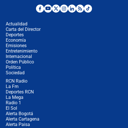
¿Por qué De la Espriella gobernará
desde Barranquilla? Experto explica
la razón
Actualidad
Carta del Director
Estratega de Abelardo de la Espriella
Deportes
revela cómo venció a la “casta
Economía
política” en campaña: “Estaba
Emisiones
completamente seguro”
Entretenimiento
Internacional
Alias ‘Calarcá’ habría pagado $60
Orden Público
millones al mes a un supuesto
Política
coronel para filtrar información del
Ejército
Sociedad
RCN Radio
Las razones para escoger al nuevo
La Fm
director de la Policía
Deportes RCN
La Mega
Radio 1
El Sol
Alerta Bogotá
Alerta Cartagena
Alerta Paisa