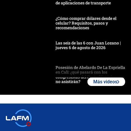
de aplicaciones de transporte
¿Cómo comprar dólares desde el
celular? Requisitos, pasos y
recomendaciones
Las seis de las 6 con Juan Lozano |
jueves 6 de agosto de 2026
Posesión de Abelardo De La Espriella
en Cali: ¿qué pasará con los
congresistas del Pacto Histórico que
no asistirán?
Más videos
Álvaro Uribe asistirá a la posesión y
crece el pulso por la elección del
contralor
🔴 EN VIVO | Noticiero La FM con
Juan Lozano - 6 de agosto de 2026