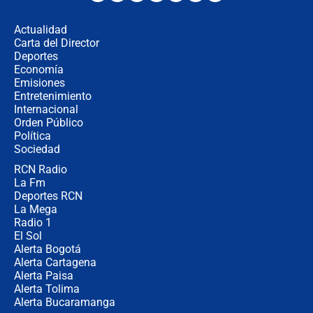
en Cali: ¿qué pasará con los
congresistas del Pacto Histórico que
Actualidad
no asistirán?
Carta del Director
Álvaro Uribe asistirá a la posesión y
Deportes
crece el pulso por la elección del
Economía
contralor
Emisiones
Entretenimiento
Internacional
🔴 EN VIVO | Noticiero La FM con
Orden Público
Juan Lozano - 6 de agosto de 2026
Política
Sociedad
RCN Radio
¿Por qué De la Espriella gobernará
La Fm
desde Barranquilla? Experto explica
la razón
Deportes RCN
La Mega
Radio 1
El Sol
Alerta Bogotá
Alerta Cartagena
Alerta Paisa
Alerta Tolima
Alerta Bucaramanga