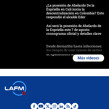
¿La posesión de Abelardo De la
Espriella en Cali inicia la
descentralización en Colombia? Esto
respondió el alcalde Eder
Así será la posesión de Abelardo de
la Espriella este 7 de agosto:
cronograma oficial y detalles clave
Desde dermatitis hasta infecciones:
los riesgos de usar cascos de motos
de aplicaciones de transporte
Más videos
¿Cómo comprar dólares desde el
celular? Requisitos, pasos y
recomendaciones
Las seis de las 6 con Juan Lozano |
jueves 6 de agosto de 2026
Posesión de Abelardo De La Espriella