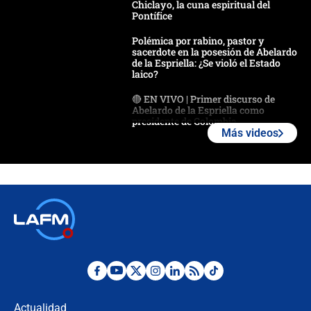
Chiclayo, la cuna espiritual del
Pontífice
Polémica por rabino, pastor y
sacerdote en la posesión de Abelardo
de la Espriella: ¿Se violó el Estado
laico?
🔴 EN VIVO | Primer discurso de
Abelardo de la Espriella como
presidente de Colombia
Más videos
¿La posesión de Abelardo De la
Espriella en Cali inicia la
descentralización en Colombia? Esto
respondió el alcalde Eder
Así será la posesión de Abelardo de
la Espriella este 7 de agosto:
cronograma oficial y detalles clave
Desde dermatitis hasta infecciones:
los riesgos de usar cascos de motos
de aplicaciones de transporte
Actualidad