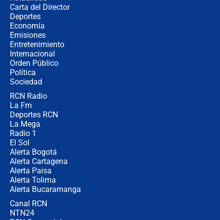
Carta del Director
¿Cómo comprar dólares desde el
Deportes
celular? Requisitos, pasos y
Economía
recomendaciones
Emisiones
Entretenimiento
Internacional
Las seis de las 6 con Juan Lozano |
Orden Público
jueves 6 de agosto de 2026
Política
Sociedad
RCN Radio
Posesión de Abelardo De La Espriella
La Fm
en Cali: ¿qué pasará con los
congresistas del Pacto Histórico que
Deportes RCN
no asistirán?
La Mega
Radio 1
El Sol
Alerta Bogotá
Alerta Cartagena
Alerta Paisa
Alerta Tolima
Alerta Bucaramanga
Canal RCN
NTN24