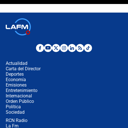
"No hubo fraude ni posibilidad de
fraude": Auditoría respondió a
señalamientos de Petro sobre
elección de Abelardo de La Espriella
Tras su posesión, presidente De la
Espriella empieza gira por regiones
donde perdió
Las seis de las 6 con Juan Lozano |
miércoles 5 de agosto de 2026
Actualidad
Carta del Director
🔴 EN VIVO | Noticiero La FM con
Deportes
Juan Lozano - 5 de agosto de 2026
Economía
Emisiones
Entretenimiento
Internacional
La petición de los empresarios al
Orden Público
gobierno de De la Espriella antes del
Política
Congreso de la ANDI
Sociedad
RCN Radio
María Fernanda Cabal asegura que
La Fm
Uribe tiene "aversión" a la palabra