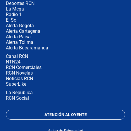
derecha: "Es como si le hablaran del
Deportes RCN
demonio"
La Mega
Radio 1
El Sol
Alerta Bogotá
Alerta Cartagena
Alerta Paisa
Alerta Tolima
Alerta Bucaramanga
Canal RCN
NTN24
RCN Comerciales
RCN Novelas
Noticias RCN
SuperLike
La República
RCN Social
ATENCIÓN AL OYENTE
Aviso de Privacidad