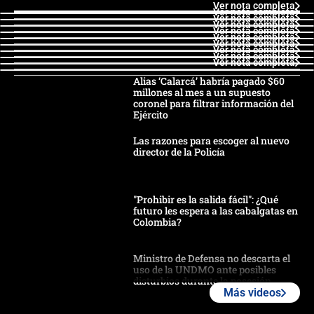
Ver nota completa
Ver nota completa
Ver nota completa
Ver nota completa
Ver nota completa
Ver nota completa
Ver nota completa
Ver nota completa
Ver nota completa
Ver nota completa
Alias ‘Calarcá’ habría pagado $60
millones al mes a un supuesto
coronel para filtrar información del
Ejército
Las razones para escoger al nuevo
director de la Policía
"Prohibir es la salida fácil": ¿Qué
futuro les espera a las cabalgatas en
Colombia?
Ministro de Defensa no descarta el
uso de la UNDMO ante posibles
disturbios durante la posesión
Más videos