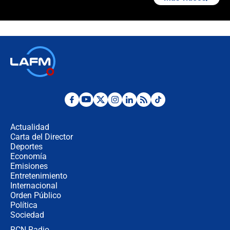
¿Cómo comprar dólares desde el
celular? Requisitos, pasos y
recomendaciones
Las seis de las 6 con Juan Lozano |
jueves 6 de agosto de 2026
Posesión de Abelardo De La Espriella
en Cali: ¿qué pasará con los
congresistas del Pacto Histórico que
Actualidad
no asistirán?
Carta del Director
Álvaro Uribe asistirá a la posesión y
Deportes
crece el pulso por la elección del
Economía
contralor
Emisiones
Entretenimiento
Internacional
🔴 EN VIVO | Noticiero La FM con
Orden Público
Juan Lozano - 6 de agosto de 2026
Política
Sociedad
RCN Radio