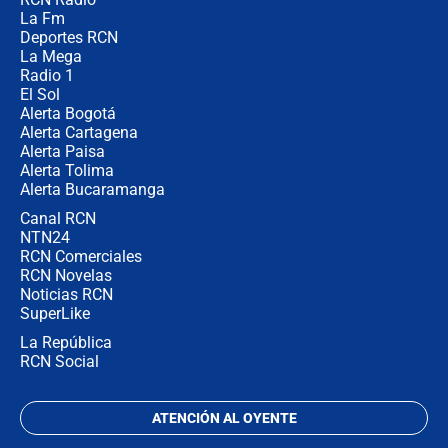
¿Por qué De la Espriella gobernará
La Fm
desde Barranquilla? Experto explica
la razón
Deportes RCN
La Mega
Radio 1
El Sol
Alerta Bogotá
Alerta Cartagena
Alerta Paisa
Alerta Tolima
Alerta Bucaramanga
Canal RCN
NTN24
RCN Comerciales
RCN Novelas
Noticias RCN
SuperLike
La República
RCN Social
ATENCIÓN AL OYENTE