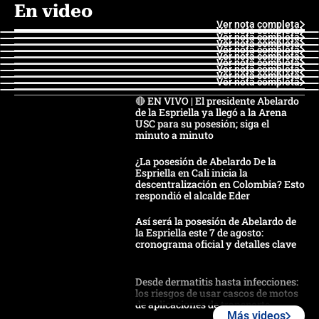
En video
Ver nota completa
Ver nota completa
Ver nota completa
Ver nota completa
Ver nota completa
Ver nota completa
Ver nota completa
Ver nota completa
Ver nota completa
Ver nota completa
🔴 EN VIVO | El presidente Abelardo
de la Espriella ya llegó a la Arena
USC para su posesión; siga el
minuto a minuto
¿La posesión de Abelardo De la
Espriella en Cali inicia la
descentralización en Colombia? Esto
respondió el alcalde Eder
Así será la posesión de Abelardo de
la Espriella este 7 de agosto:
cronograma oficial y detalles clave
Desde dermatitis hasta infecciones:
los riesgos de usar cascos de motos
de aplicaciones de transporte
Más videos