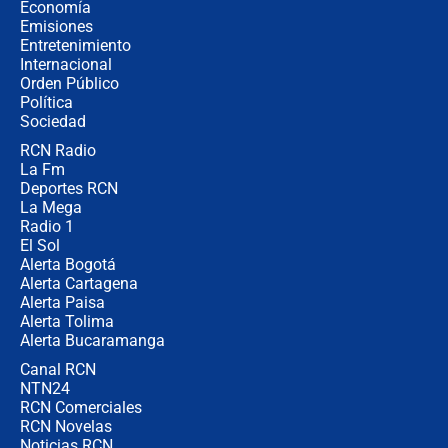
celular? Requisitos, pasos y
Economía
recomendaciones
Emisiones
Entretenimiento
Internacional
Las seis de las 6 con Juan Lozano |
Orden Público
jueves 6 de agosto de 2026
Política
Sociedad
RCN Radio
Posesión de Abelardo De La Espriella
La Fm
en Cali: ¿qué pasará con los
congresistas del Pacto Histórico que
Deportes RCN
no asistirán?
La Mega
Radio 1
El Sol
Alerta Bogotá
Alerta Cartagena
Alerta Paisa
Alerta Tolima
Alerta Bucaramanga
Canal RCN
NTN24
RCN Comerciales
RCN Novelas
Noticias RCN