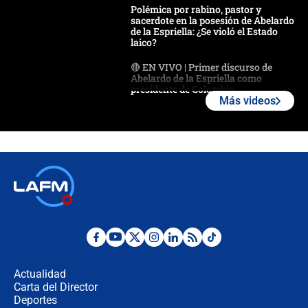
Polémica por rabino, pastor y
sacerdote en la posesión de Abelardo
de la Espriella: ¿Se violó el Estado
laico?
🔴 EN VIVO | Primer discurso de
Abelardo de la Espriella como
presidente de Colombia
Más videos
¿La posesión de Abelardo De la
Espriella en Cali inicia la
descentralización en Colombia? Esto
respondió el alcalde Eder
Así será la posesión de Abelardo de
la Espriella este 7 de agosto:
cronograma oficial y detalles clave
Desde dermatitis hasta infecciones:
los riesgos de usar cascos de motos
de aplicaciones de transporte
Actualidad
Carta del Director
¿Cómo comprar dólares desde el
Deportes