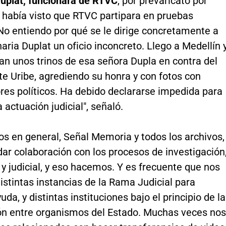
uplat, funcionara de RTVC
, por prevaricato por
o había visto que RTVC partipara en pruebas
 No entiendo por qué se le dirige concretamente a
aria Duplat un oficio inconcreto. Llego a Medellín 
n unos trinos de esa señora Dupla en contra del
e Uribe, agrediendo su honra y con fotos con
res políticos. Ha debido declararse impedida para
a actuación judicial", señaló.
os en general, Señal Memoria y todos los archivos,
ar colaboración con los procesos de investigación
 judicial, y eso hacemos. Y es frecuente que nos
istintas instancias de la Rama Judicial para
uda, y distintas instituciones bajo el principio de la
ón entre organismos del Estado. Muchas veces nos