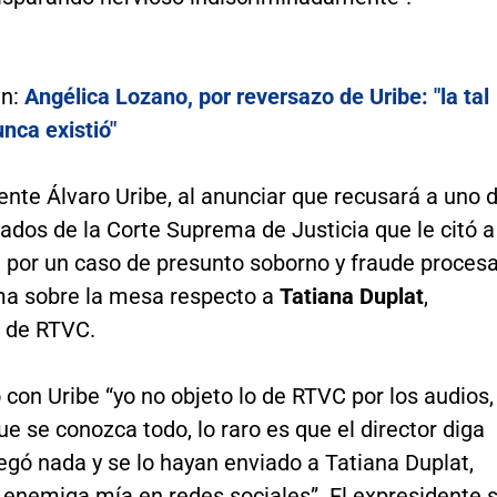
én:
Angélica Lozano, por reversazo de Uribe: "la tal
nca existió"
ente Álvaro Uribe, al anunciar que recusará a uno 
ados de la Corte Suprema de Justicia que le citó a
 por un caso de presunto soborno y fraude procesa
ma sobre la mesa respecto a
Tatiana Duplat
,
a de RTVC.
con Uribe “yo no objeto lo de RTVC por los audios,
ue se conozca todo, lo raro es que el director diga
legó nada y se lo hayan enviado a Tatiana Duplat,
 enemiga mía en redes sociales”. El expresidente 