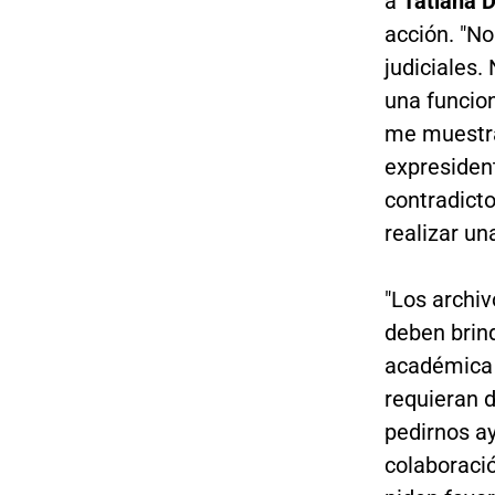
a
Tatiana D
acción. "N
judiciales.
una funcion
me muestra
expresident
contradicto
realizar un
"Los archiv
deben brind
académica y
requieran d
pedirnos ay
colaboraci