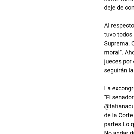
deje de con
Al respecto
tuvo todos 
Suprema. O
moral”. Ah
jueces por 
seguirán la
La excongre
"El senador
@tatianadu
de la Cort
partes.Lo 
No andar d