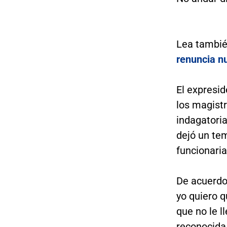
Lea tambi
renuncia nu
El expresid
los magistr
indagatoria
dejó un te
funcionari
De acuerdo 
yo quiero q
que no le l
reconocida