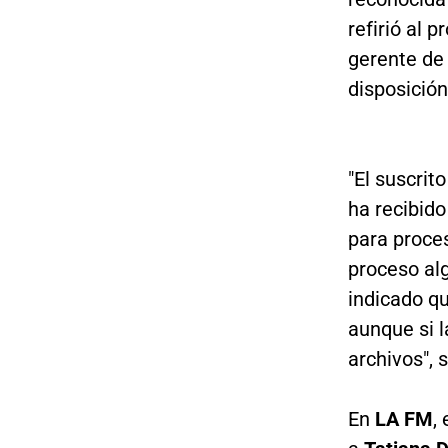
refirió al
gerente de
disposición
"El suscri
ha recibido
para proce
proceso alg
indicado qu
aunque si 
archivos", 
En
LA FM
,