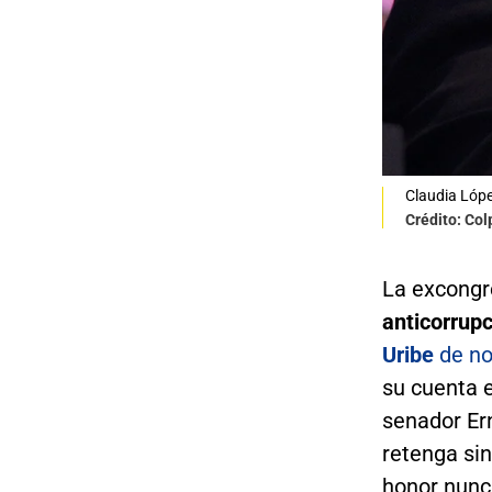
Claudia Lópe
Crédito: Co
La excongr
anticorrup
Uribe
de no
su cuenta e
senador Er
retenga sin
honor nunc