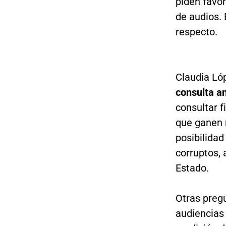
piden favor
de audios. 
respecto.
Claudia Ló
consulta an
consultar f
que ganen 
posibilidad
corruptos, 
Estado.
Otras preg
audiencias 