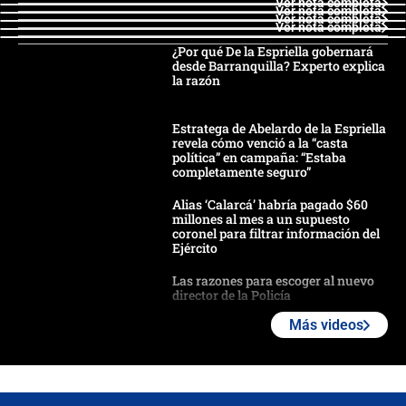
Ver nota completa
Ver nota completa
Ver nota completa
Ver nota completa
¿Por qué De la Espriella gobernará
desde Barranquilla? Experto explica
la razón
Estratega de Abelardo de la Espriella
revela cómo venció a la “casta
política” en campaña: “Estaba
completamente seguro”
Alias ‘Calarcá’ habría pagado $60
millones al mes a un supuesto
coronel para filtrar información del
Ejército
Las razones para escoger al nuevo
director de la Policía
Más videos
"Prohibir es la salida fácil": ¿Qué
futuro les espera a las cabalgatas en
Colombia?