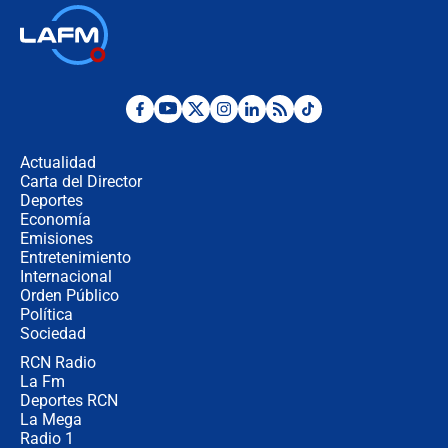
Ministro de Defensa no descarta el
uso de la UNDMO ante posibles
disturbios durante la posesión
"No hubo fraude ni posibilidad de
fraude": Auditoría respondió a
señalamientos de Petro sobre
Actualidad
elección de Abelardo de La Espriella
Carta del Director
Tras su posesión, presidente De la
Deportes
Espriella empieza gira por regiones
Economía
donde perdió
Emisiones
Entretenimiento
Internacional
Las seis de las 6 con Juan Lozano |
Orden Público
miércoles 5 de agosto de 2026
Política
Sociedad
RCN Radio
🔴 EN VIVO | Noticiero La FM con
La Fm
Juan Lozano - 5 de agosto de 2026
Deportes RCN
La Mega
Radio 1