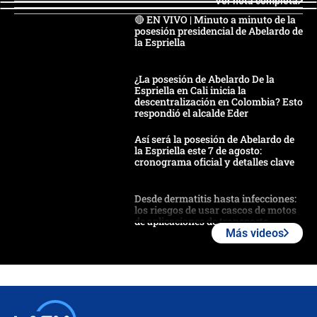
Ver nota completa
🔴 EN VIVO | Minuto a minuto de la
posesión presidencial de Abelardo de
la Espriella
¿La posesión de Abelardo De la
Espriella en Cali inicia la
descentralización en Colombia? Esto
respondió el alcalde Eder
Así será la posesión de Abelardo de
la Espriella este 7 de agosto:
cronograma oficial y detalles clave
Desde dermatitis hasta infecciones:
los riesgos de usar cascos de motos
de aplicaciones de transporte
Más videos
¿Cómo comprar dólares desde el
celular? Requisitos, pasos y
recomendaciones