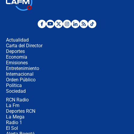
Las seis de las 6 con Juan Lozano |
jueves 6 de agosto de 2026
Posesión de Abelardo De La Espriella
en Cali: ¿qué pasará con los
congresistas del Pacto Histórico que
Actualidad
no asistirán?
Carta del Director
Álvaro Uribe asistirá a la posesión y
Deportes
crece el pulso por la elección del
Economía
contralor
Emisiones
Entretenimiento
Internacional
🔴 EN VIVO | Noticiero La FM con
Orden Público
Juan Lozano - 6 de agosto de 2026
Política
Sociedad
RCN Radio
¿Por qué De la Espriella gobernará
La Fm
desde Barranquilla? Experto explica
la razón
Deportes RCN
La Mega
Radio 1
El Sol
Alerta Bogotá