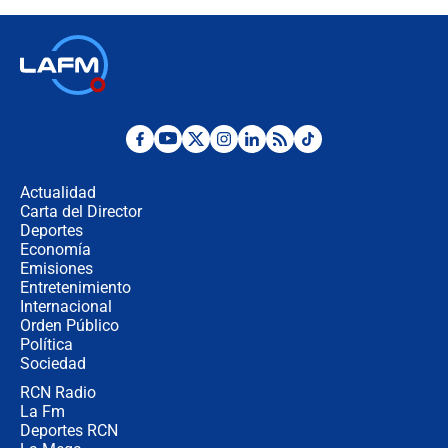
recomendaciones
Las seis de las 6 con Juan Lozano |
jueves 6 de agosto de 2026
Posesión de Abelardo De La Espriella
en Cali: ¿qué pasará con los
congresistas del Pacto Histórico que
Actualidad
no asistirán?
Carta del Director
Álvaro Uribe asistirá a la posesión y
Deportes
crece el pulso por la elección del
Economía
contralor
Emisiones
Entretenimiento
Internacional
🔴 EN VIVO | Noticiero La FM con
Orden Público
Juan Lozano - 6 de agosto de 2026
Política
Sociedad
RCN Radio
¿Por qué De la Espriella gobernará
La Fm
desde Barranquilla? Experto explica
la razón
Deportes RCN