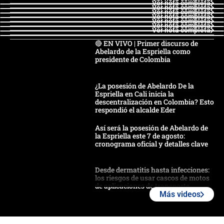
Ver nota completa
Ver nota completa
Ver nota completa
Ver nota completa
Ver nota completa
Ver nota completa
Ver nota completa
🔴 EN VIVO | Primer discurso de
Abelardo de la Espriella como
presidente de Colombia
¿La posesión de Abelardo De la
Espriella en Cali inicia la
descentralización en Colombia? Esto
respondió el alcalde Eder
Así será la posesión de Abelardo de
la Espriella este 7 de agosto:
cronograma oficial y detalles clave
Desde dermatitis hasta infecciones:
los riesgos de usar cascos de motos
de aplicaciones de transporte
Más videos
¿Cómo comprar dólares desde el
celular? Requisitos, pasos y