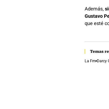
Además,
s
Gustavo Pe
que esté c
Temas re
La Fm
Darcy 