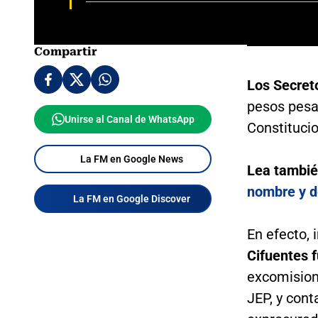
Compartir
Los Secret
pesos pesad
Unirse al Canal de WhatsApp
Constitucio
La FM en Google News
Lea tambi
nombre y d
La FM en Google Discover
En efecto,
Cifuentes 
excomision
JEP, y cont