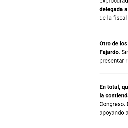
exprocurad
delegada a
de la fiscal
Otro de los
Fajardo
. S
presentar r
En total, q
la contiend
Congreso. E
apoyando a