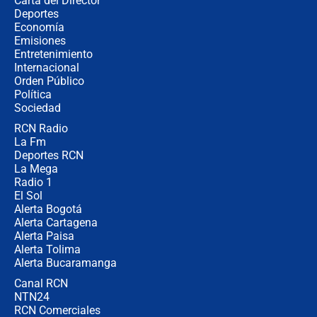
Carta del Director
Estratega de Abelardo de la Espriella
Deportes
revela cómo venció a la “casta
Economía
política” en campaña: “Estaba
Emisiones
completamente seguro”
Entretenimiento
Internacional
Alias ‘Calarcá’ habría pagado $60
Orden Público
millones al mes a un supuesto
Política
coronel para filtrar información del
Ejército
Sociedad
RCN Radio
Las razones para escoger al nuevo
La Fm
director de la Policía
Deportes RCN
La Mega
Radio 1
El Sol
Alerta Bogotá
Alerta Cartagena
Alerta Paisa
Alerta Tolima
Alerta Bucaramanga
Canal RCN
NTN24
RCN Comerciales