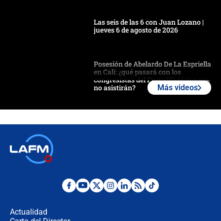
Las seis de las 6 con Juan Lozano |
jueves 6 de agosto de 2026
Posesión de Abelardo De La Espriella
en Cali: ¿qué pasará con los
congresistas del Pacto Histórico que
no asistirán?
Más videos
Álvaro Uribe asistirá a la posesión y
crece el pulso por la elección del
contralor
🔴 EN VIVO | Noticiero La FM con
Juan Lozano - 6 de agosto de 2026
¿Por qué De la Espriella gobernará
desde Barranquilla? Experto explica
la razón
Actualidad