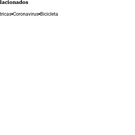
lacionados
tricas
Coronavirus
Bicicleta