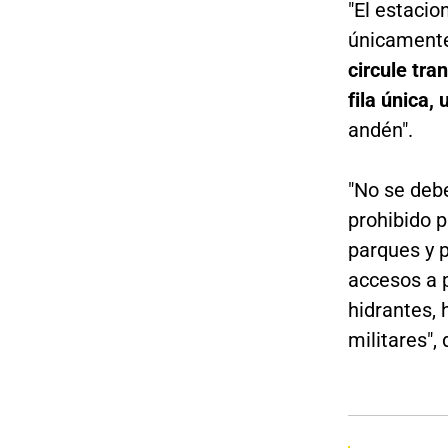
"El estacio
únicamente
circule tra
fila única,
andén".
"No se debe
prohibido 
parques y p
accesos a 
hidrantes, 
militares", 