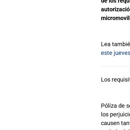
de los requ
autorizació
micromovil
Lea tambi
este jueve
Los requisi
Póliza de s
los perjuic
causen tan