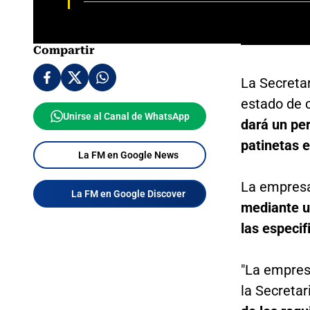
Compartir
La Secretar
estado de 
Unirse al Canal de WhatsApp
dará un per
patinetas e
La FM en Google News
La empresa
La FM en Google Discover
mediante un
las especif
"La empresa
la Secretar