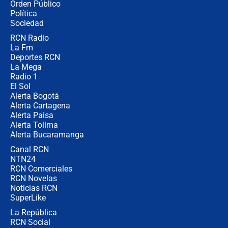
Orden Público
jueves 6 de agosto de 2026
Política
Sociedad
RCN Radio
Posesión de Abelardo De La Espriella
La Fm
en Cali: ¿qué pasará con los
congresistas del Pacto Histórico que
Deportes RCN
no asistirán?
La Mega
Radio 1
El Sol
Alerta Bogotá
Alerta Cartagena
Alerta Paisa
Alerta Tolima
Alerta Bucaramanga
Canal RCN
NTN24
RCN Comerciales
RCN Novelas
Noticias RCN
SuperLike
La República
RCN Social