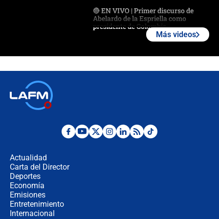
🔴 EN VIVO | Primer discurso de
Abelardo de la Espriella como
presidente de Colombia
Más videos
¿La posesión de Abelardo De la
Espriella en Cali inicia la
descentralización en Colombia? Esto
respondió el alcalde Eder
Así será la posesión de Abelardo de
la Espriella este 7 de agosto:
cronograma oficial y detalles clave
Desde dermatitis hasta infecciones:
los riesgos de usar cascos de motos
de aplicaciones de transporte
Actualidad
Carta del Director
¿Cómo comprar dólares desde el
Deportes
celular? Requisitos, pasos y
Economía
recomendaciones
Emisiones
Entretenimiento
Internacional
Las seis de las 6 con Juan Lozano |