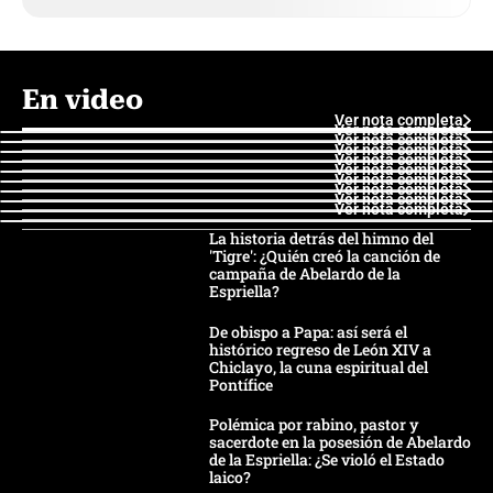
En video
Ver nota completa
Ver nota completa
Ver nota completa
Ver nota completa
Ver nota completa
Ver nota completa
Ver nota completa
Ver nota completa
Ver nota completa
Ver nota completa
La historia detrás del himno del
'Tigre': ¿Quién creó la canción de
campaña de Abelardo de la
Espriella?
De obispo a Papa: así será el
histórico regreso de León XIV a
Chiclayo, la cuna espiritual del
Pontífice
Polémica por rabino, pastor y
sacerdote en la posesión de Abelardo
de la Espriella: ¿Se violó el Estado
laico?