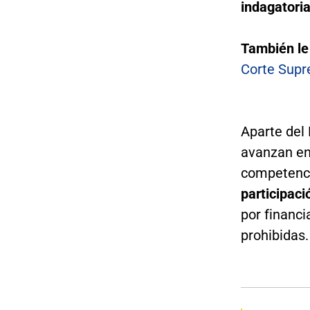
indagatori
También le
Corte Supr
Aparte del 
avanzan en 
competenci
participaci
por financ
prohibidas.