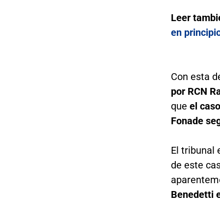
Leer tambi
en principi
Con esta d
por RCN Ra
que
el caso
Fonade seg
El tribunal
de este ca
aparentem
Benedetti 