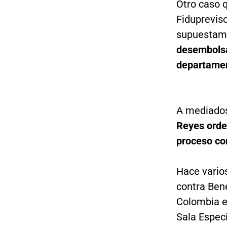
Otro caso q
Fidupreviso
supuesta
desembolsa
departamen
A mediados
Reyes orden
proceso co
Hace varios
contra Ben
Colombia e
Sala Especi