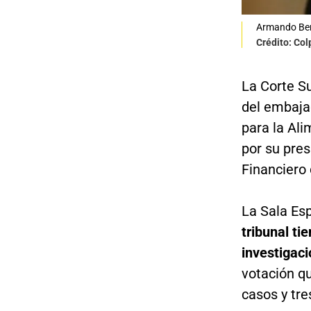
Armando Bene
Crédito: Co
La Corte S
del embaja
para la Ali
por su pres
Financiero 
La Sala Es
tribunal ti
investigaci
votación q
casos y tre