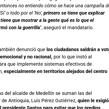
entonces no entiendo cómo se hace una campaña d
'Sí' o todo por el 'No',
primero se tiene que explicar
e tiene que mostrar a la gente qué es lo que el
rmó con la guerrilla
", aseguró el mandatario.
también denunció que
los ciudadanos saldrán a vot
emocional y no racional,
por lo que instó al
ara que implemente sistemas efectivos de
n,
especialmente en territorios alejados del centro
cas del alcalde de Medellín se suman las del
 de Antioquia, Luis Pérez Gutiérrez,
quien le exigió
l presidente Santos para evitar que los predios