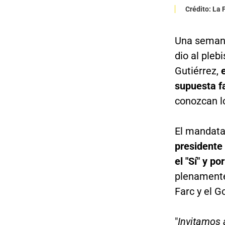
Crédito: La
Una semana
dio al pleb
Gutiérrez,
supuesta f
conozcan l
El mandata
presidente
el "Sí" y por
plenamente
Farc y el G
"
Invitamos 