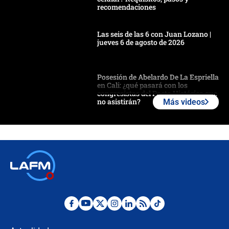
recomendaciones
Las seis de las 6 con Juan Lozano |
jueves 6 de agosto de 2026
Posesión de Abelardo De La Espriella
en Cali: ¿qué pasará con los
congresistas del Pacto Histórico que
no asistirán?
Más videos
Álvaro Uribe asistirá a la posesión y
crece el pulso por la elección del
contralor
🔴 EN VIVO | Noticiero La FM con
Juan Lozano - 6 de agosto de 2026
¿Por qué De la Espriella gobernará
desde Barranquilla? Experto explica
la razón