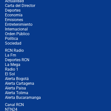
Actualidad
Carta del Director
Estratega de Abelardo de la Espriella
Deportes
revela cómo venció a la “casta
Economía
política” en campaña: “Estaba
Emisiones
completamente seguro”
Entretenimiento
Internacional
Alias ‘Calarcá’ habría pagado $60
Orden Público
millones al mes a un supuesto
Política
coronel para filtrar información del
Ejército
Sociedad
RCN Radio
Las razones para escoger al nuevo
La Fm
director de la Policía
Deportes RCN
La Mega
Radio 1
El Sol
Alerta Bogotá
Alerta Cartagena
Alerta Paisa
Alerta Tolima
Alerta Bucaramanga
Canal RCN
NTN24