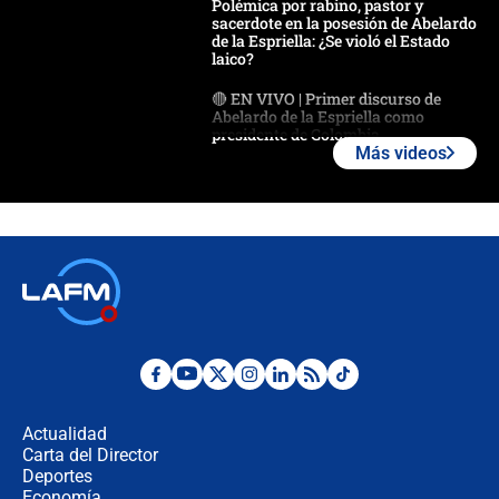
Polémica por rabino, pastor y
sacerdote en la posesión de Abelardo
de la Espriella: ¿Se violó el Estado
laico?
🔴 EN VIVO | Primer discurso de
Abelardo de la Espriella como
presidente de Colombia
Más videos
¿La posesión de Abelardo De la
Espriella en Cali inicia la
descentralización en Colombia? Esto
respondió el alcalde Eder
Así será la posesión de Abelardo de
la Espriella este 7 de agosto:
cronograma oficial y detalles clave
Desde dermatitis hasta infecciones:
los riesgos de usar cascos de motos
de aplicaciones de transporte
Actualidad
Carta del Director
¿Cómo comprar dólares desde el
Deportes
celular? Requisitos, pasos y
Economía