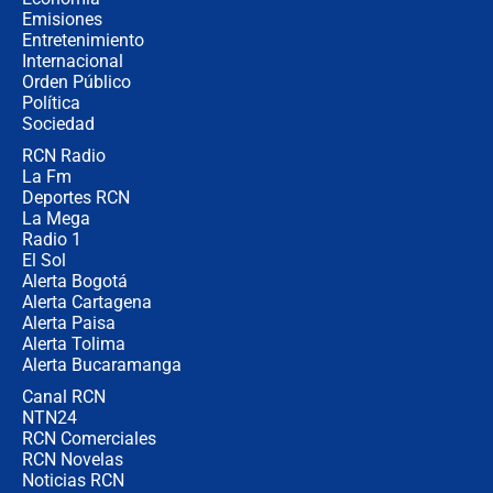
recomendaciones
Emisiones
Entretenimiento
Internacional
Las seis de las 6 con Juan Lozano |
Orden Público
jueves 6 de agosto de 2026
Política
Sociedad
RCN Radio
Posesión de Abelardo De La Espriella
La Fm
en Cali: ¿qué pasará con los
congresistas del Pacto Histórico que
Deportes RCN
no asistirán?
La Mega
Radio 1
El Sol
Alerta Bogotá
Alerta Cartagena
Alerta Paisa
Alerta Tolima
Alerta Bucaramanga
Canal RCN
NTN24
RCN Comerciales
RCN Novelas
Noticias RCN