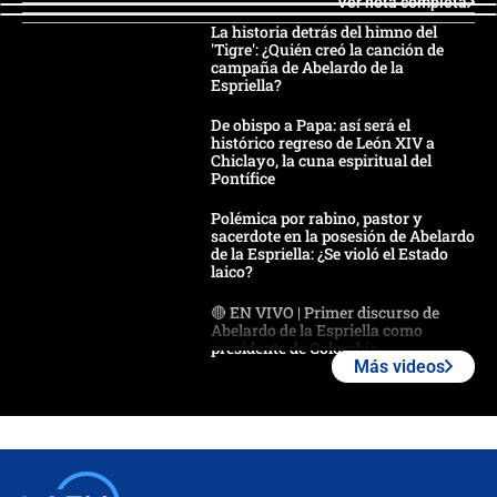
Ver nota completa
La historia detrás del himno del
'Tigre': ¿Quién creó la canción de
campaña de Abelardo de la
Espriella?
De obispo a Papa: así será el
histórico regreso de León XIV a
Chiclayo, la cuna espiritual del
Pontífice
Polémica por rabino, pastor y
sacerdote en la posesión de Abelardo
de la Espriella: ¿Se violó el Estado
laico?
🔴 EN VIVO | Primer discurso de
Abelardo de la Espriella como
presidente de Colombia
Más videos
¿La posesión de Abelardo De la
Espriella en Cali inicia la
descentralización en Colombia? Esto
respondió el alcalde Eder