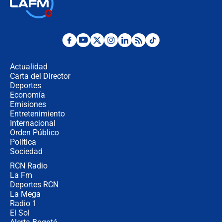
Así será la posesión de Abelardo de
la Espriella este 7 de agosto:
cronograma oficial y detalles clave
Desde dermatitis hasta infecciones:
los riesgos de usar cascos de motos
de aplicaciones de transporte
Actualidad
Carta del Director
¿Cómo comprar dólares desde el
Deportes
celular? Requisitos, pasos y
Economía
recomendaciones
Emisiones
Entretenimiento
Internacional
Las seis de las 6 con Juan Lozano |
Orden Público
jueves 6 de agosto de 2026
Política
Sociedad
RCN Radio
Posesión de Abelardo De La Espriella
La Fm
en Cali: ¿qué pasará con los
congresistas del Pacto Histórico que
Deportes RCN
no asistirán?
La Mega
Radio 1
El Sol