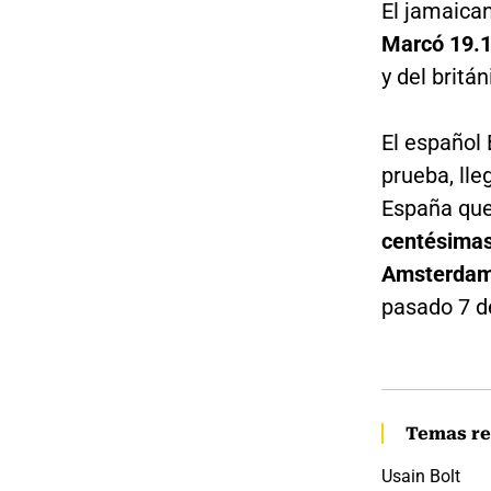
El jamaican
Marcó 19.
y del britá
El español 
prueba, lle
España que
centésimas
Amsterda
pasado 7 de
Temas re
Usain Bolt