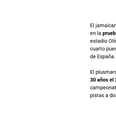
El jamaican
en la
prueb
estadio Olí
cuarto pues
de España.
El plusmar
30 años el
campeonato
pistas a d