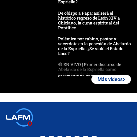
Espriella?
De obispo a Papa: así será el
histórico regreso de León XIV a
Chiclayo, la cuna espiritual del
Pontífice
Polémica por rabino, pastor y
sacerdote en la posesión de Abelardo
de la Espriella: ¿Se violó el Estado
laico?
🔴 EN VIVO | Primer discurso de
Abelardo de la Espriella como
presidente de Colombia
Más videos
¿La posesión de Abelardo De la
Espriella en Cali inicia la
descentralización en Colombia? Esto
respondió el alcalde Eder
Así será la posesión de Abelardo de
la Espriella este 7 de agosto:
cronograma oficial y detalles clave