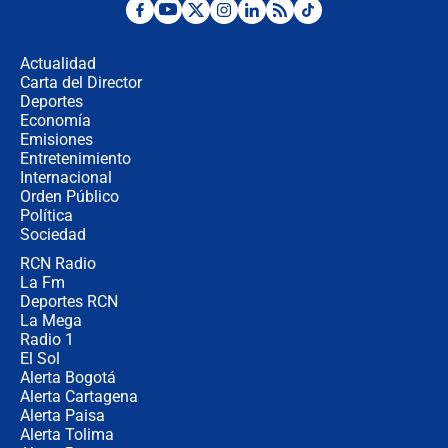
Desde dermatitis hasta infecciones:
los riesgos de usar cascos de motos
de aplicaciones de transporte
Actualidad
Carta del Director
¿Cómo comprar dólares desde el
Deportes
celular? Requisitos, pasos y
Economía
recomendaciones
Emisiones
Entretenimiento
Internacional
Las seis de las 6 con Juan Lozano |
Orden Público
jueves 6 de agosto de 2026
Política
Sociedad
RCN Radio
Posesión de Abelardo De La Espriella
La Fm
en Cali: ¿qué pasará con los
congresistas del Pacto Histórico que
Deportes RCN
no asistirán?
La Mega
Radio 1
El Sol
Alerta Bogotá
Alerta Cartagena
Alerta Paisa
Alerta Tolima