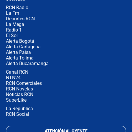
RCN Radio
Las razones para escoger al nuevo
La Fm
director de la Policía
Deportes RCN
La Mega
Radio 1
El Sol
Alerta Bogotá
Alerta Cartagena
Alerta Paisa
Alerta Tolima
Alerta Bucaramanga
Canal RCN
NTN24
RCN Comerciales
RCN Novelas
Noticias RCN
SuperLike
La República
RCN Social
ATENCIÓN AL OYENTE