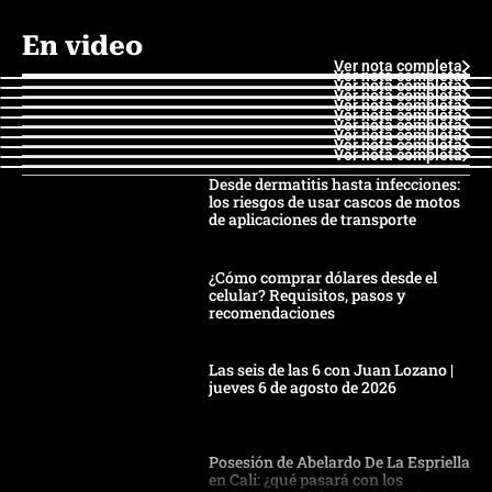
En video
Ver nota completa
Ver nota completa
Ver nota completa
Ver nota completa
Ver nota completa
Ver nota completa
Ver nota completa
Ver nota completa
Ver nota completa
Ver nota completa
Desde dermatitis hasta infecciones:
los riesgos de usar cascos de motos
de aplicaciones de transporte
¿Cómo comprar dólares desde el
celular? Requisitos, pasos y
recomendaciones
Las seis de las 6 con Juan Lozano |
jueves 6 de agosto de 2026
Posesión de Abelardo De La Espriella
en Cali: ¿qué pasará con los