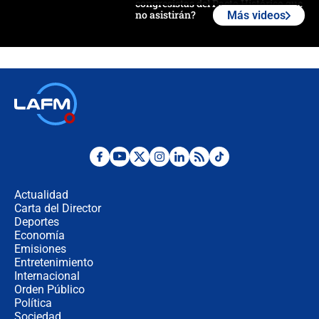
congresistas del Pacto Histórico que
no asistirán?
Más videos
Álvaro Uribe asistirá a la posesión y
crece el pulso por la elección del
contralor
🔴 EN VIVO | Noticiero La FM con
Juan Lozano - 6 de agosto de 2026
¿Por qué De la Espriella gobernará
desde Barranquilla? Experto explica
la razón
Actualidad
Carta del Director
Estratega de Abelardo de la Espriella
Deportes
revela cómo venció a la “casta
Economía
política” en campaña: “Estaba
Emisiones
completamente seguro”
Entretenimiento
Internacional
Alias ‘Calarcá’ habría pagado $60
Orden Público
millones al mes a un supuesto
Política
coronel para filtrar información del
Ejército
Sociedad